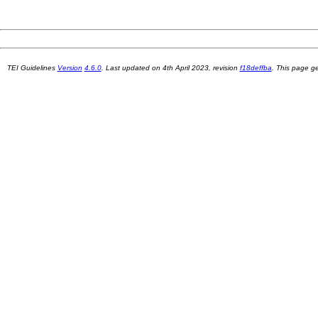
TEI Guidelines
Version
4.6.0
. Last updated on
4th April 2023
, revision
f18deffba
. This page 