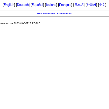
[
English
] [
Deutsch
] [
Español
] [
Italiano
] [
Français
] [
日本語
] [
한국어
] [
中文
]
TEI Consortium
|
Kommentare
generated on 2023-04-04T17:27:01Z.