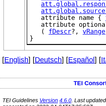
att.global.respon
att.global.source
   attribute name { 
   attribute option
   ( 
fDescr
?, 
vRange
}
[
English
] [
Deutsch
] [
Español
] [
I
TEI Consor
TEI Guidelines
Version
4.6.0
. Last update