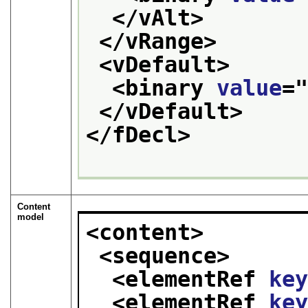
</vAlt>
</vRange>
<vDefault>
<binary 
value
=
</vDefault>
</fDecl>
Content
model
<content>
<sequence>
<elementRef 
ke
<elementRef 
ke