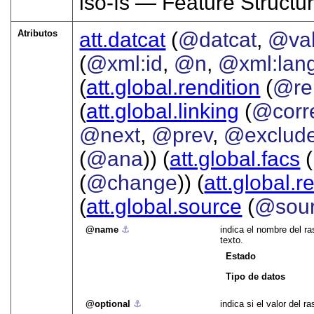
iso-fs — Feature Structu
Atributos
att.datcat
(
@datcat
,
@val
(
@xml:id
,
@n
,
@xml:lan
(
att.global.rendition
(
@re
(
att.global.linking
(
@corr
@next
,
@prev
,
@exclud
(
@ana
)) (
att.global.facs
(
(
@change
)) (
att.global.r
(
att.global.source
(
@sou
name
⚓︎
indica el nombre del r
texto.
Estado
Tipo de datos
optional
⚓︎
indica si el valor del 