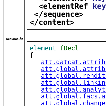
<elementRef 
ke
</sequence>
</content>
Declaración
element
fDecl
{

att.datcat.attrib
att.global.attrib
att.global.rendit
att.global.linkin
att.global.analyt
att.global.facs.a
att.global.change