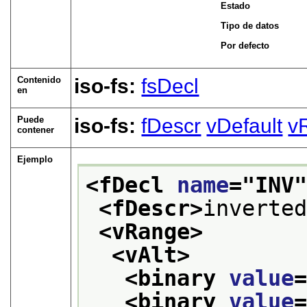
Estado
Tipo de datos
Por defecto
Contenido
iso-fs:
fsDecl
en
Puede
iso-fs:
fDescr
vDefault
v
contener
Ejemplo
<fDecl 
name
="
INV
<fDescr>
inverte
<vRange>
<vAlt>
<binary 
value
<binary 
value