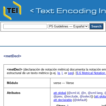
<metDecl>
<metDecl>
(declaración de notación métrica) documenta la notación em
estructural de un texto métrico (p.ej.
lg
,
l
, or
seg
). [
6.6
Metrical Notation
Módulo
verse — Verse
Atributos
att.global
(
@xml:id
,
@n
,
@xml:lang
,
@prev
,
@exclude
,
@select
)) (
att.glob
att.declarable
(
@default
)
type
⚓︎
ind