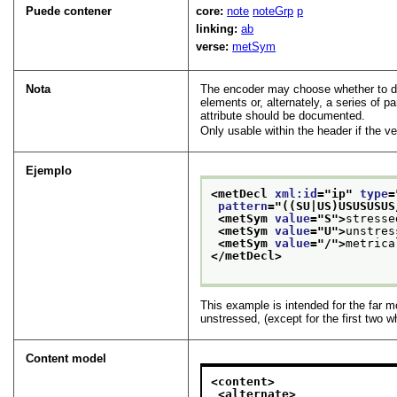
Puede contener
core:
note
noteGrp
p
linking:
ab
verse:
metSym
Nota
The encoder may choose whether to def
elements or, alternately, a series of 
attribute should be documented.
Only usable within the header if the v
Ejemplo
<metDecl 
xml:id
="
ip
" 
type
=
pattern
="
((SU|US)USUSUSUS
<metSym 
value
="
S
">
stresse
<metSym 
value
="
U
">
unstres
<metSym 
value
="
/
">
metrica
</metDecl>
This example is intended for the far m
unstressed, (except for the first two w
Content model
<content>
<alternate>