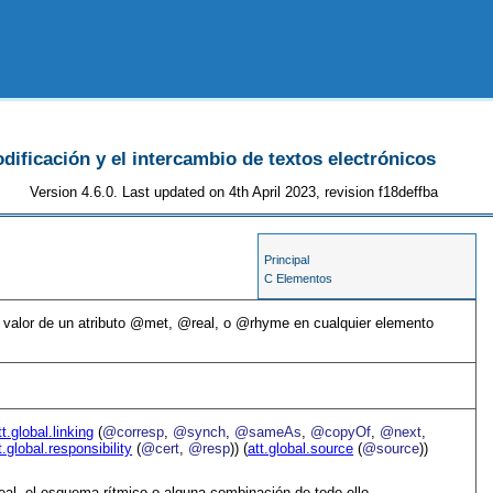
odificación y el intercambio de textos electrónicos
Version 4.6.0. Last updated on 4th April 2023, revision f18deffba
Principal
C Elementos
valor de un atributo
met
,
real
, o
rhyme
en cualquier elemento
tt.global.linking
(
@corresp
,
@synch
,
@sameAs
,
@copyOf
,
@next
,
t.global.responsibility
(
@cert
,
@resp
)) (
att.global.source
(
@source
))
 real, el esquema rítmico o alguna combinación de todo ello.