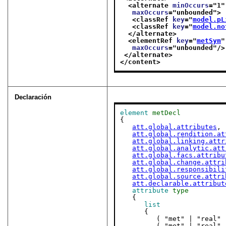
<alternate 
minOccurs
="
1
"
maxOccurs
="
unbounded
">
<classRef 
key
="
model.pL
<classRef 
key
="
model.no
</alternate>
<elementRef 
key
="
metSym
"
maxOccurs
="
unbounded
"/>
</alternate>
</content>
Declaración
element
metDecl
{

att.global.attributes
,

att.global.rendition.at
att.global.linking.attr
att.global.analytic.att
att.global.facs.attribu
att.global.change.attri
att.global.responsibili
att.global.source.attri
att.declarable.attribut
attribute
type
   {

list
      {

         ( "met" | "real" | "rhyme" ),

         ( "met" | "real" | "rhyme" )?,
