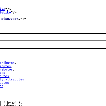
ike
"/>
teLike
"/>
 
minOccurs
="
1
"
tributes
,

ibutes
,

ributes
,

tes
,

butes
,

ty.attributes
,

butes
,

es
,
