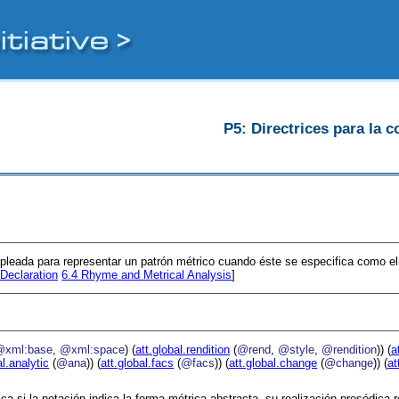
P5: Directrices para la c
pleada para representar un patrón métrico cuando éste se especifica como el 
 Declaration
6.4
Rhyme and Metrical Analysis
]
@xml:base
,
@xml:space
) (
att.global.rendition
(
@rend
,
@style
,
@rendition
)) (
a
al.analytic
(
@ana
)) (
att.global.facs
(
@facs
)) (
att.global.change
(
@change
)) (
at
ica si la notación indica la forma métrica abstracta, su realización prosódica