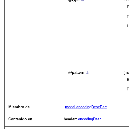
E
T
L
pattern
⚓︎
(mo
E
T
Miembro de
model.encodingDescPart
Contenido en
header:
encodingDesc