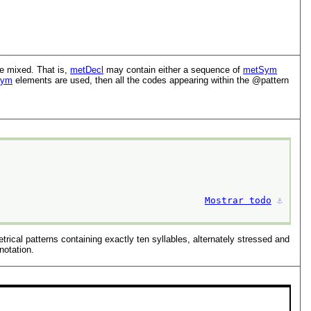
e mixed. That is,
metDecl
may contain either a sequence of
metSym
Sym
elements are used, then all the codes appearing within the
pattern
Mostrar todo
⚓︎
rical patterns containing exactly ten syllables, alternately stressed and
notation.