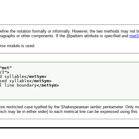
ine the notation formally or informally. However, the two methods may not b
paragraphs or other components. If the
pattern
attribute is specified and
met
erse module is used.
"
met
"
/)
">
d syllable
</metSym>
sed syllable
</metSym>
l line boundary
</metSym>
ore restricted case typified by the Shakespearean iambic pentameter. Only met
hich may be in either order) to each metrical line can be expressed using this 