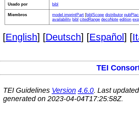
Usado por
bibl
Miembros
model.imprintPart
[
biblScope
distributor
pubPlac
availability
bibl
citedRange
decoNote
edition
expl
[
English
] [
Deutsch
] [
Español
] [
I
TEI Consor
TEI Guidelines
Version
4.6.0
. Last update
generated on 2023-04-04T17:25:58Z.