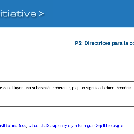
P5: Directrices para la c
e constituyen una subdivisión coherente, p.ej, un significado dado, homónimo,
listBibl
msDesc
]
cit
def
dictScrap
entry
etym
form
gramGrp
lbl
re
usg
xr