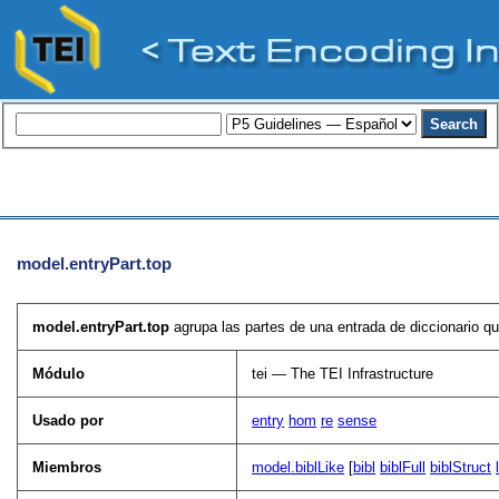
model.entryPart.top
model.entryPart.top
agrupa las partes de una entrada de diccionario qu
Módulo
tei — The TEI Infrastructure
Usado por
entry
hom
re
sense
Miembros
model.biblLike
[
bibl
biblFull
biblStruct