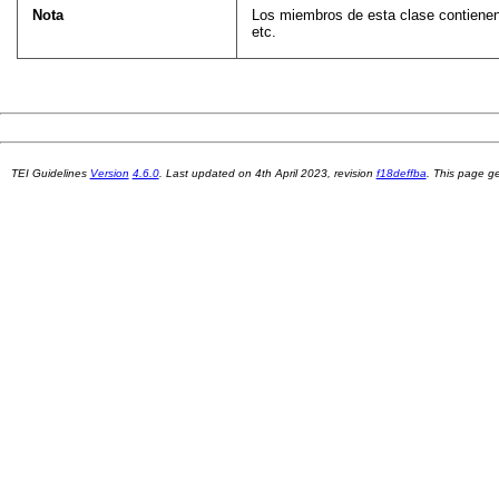
Nota
Los miembros de esta clase contienen 
etc.
TEI Guidelines
Version
4.6.0
. Last updated on
4th April 2023
, revision
f18deffba
. This page 