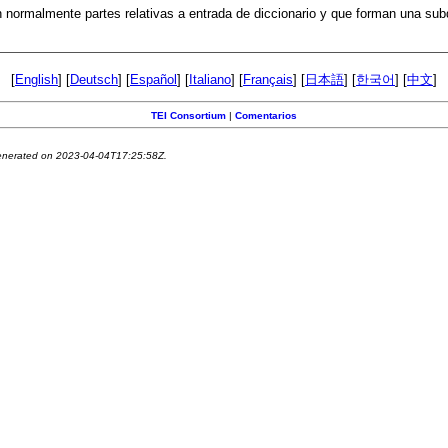
normalmente partes relativas a entrada de diccionario y que forman una subdi
[
English
] [
Deutsch
] [
Español
] [
Italiano
] [
Français
] [
日本語
] [
한국어
] [
中文
]
TEI Consortium
|
Comentarios
generated on 2023-04-04T17:25:58Z.