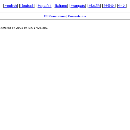
[
English
] [
Deutsch
] [
Español
] [
Italiano
] [
Français
] [
日本語
] [
한국어
] [
中文
]
TEI Consortium
|
Comentarios
generated on 2023-04-04T17:25:58Z.