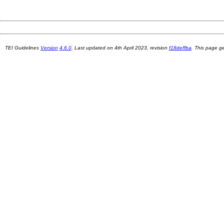
TEI Guidelines
Version
4.6.0
. Last updated on
4th April 2023
, revision
f18deffba
. This page 