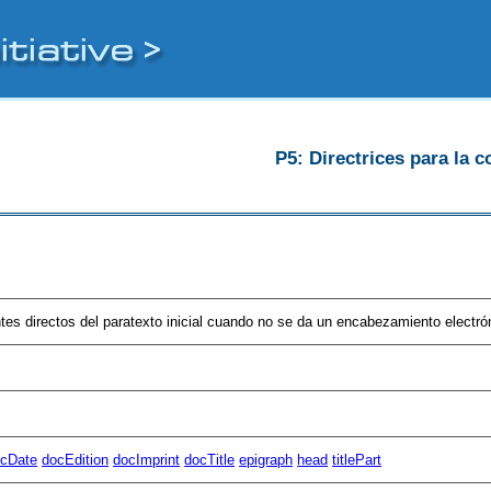
P5: Directrices para la c
 directos del paratexto inicial cuando no se da un encabezamiento electrón
cDate
docEdition
docImprint
docTitle
epigraph
head
titlePart