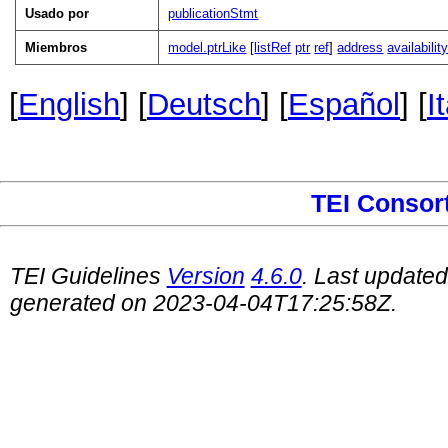
Usado por
publicationStmt
Miembros
model.ptrLike
[
listRef
ptr
ref
]
address
availabilit
[
English
] [
Deutsch
] [
Español
] [
I
TEI Consor
TEI Guidelines
Version
4.6.0
. Last update
generated on 2023-04-04T17:25:58Z.