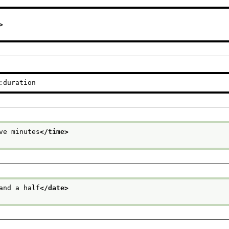
>
:duration
ve minutes
</time>
and a half
</date>