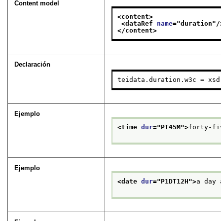
Content model
<content>
<dataRef 
name
="
duration
"/
</content>
Declaración
teidata.duration.w3c = xsd
Ejemplo
<time 
dur
="
PT45M
">
forty-fi
Ejemplo
<date 
dur
="
P1DT12H
">
a day 