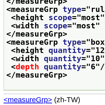
</measureGrp>
<measureGrp 
type
="
rul
<height 
scope
="
most
"
<width 
scope
="
most
" 
</measureGrp>
<measureGrp 
type
="
box
<height 
quantity
="
12
<width 
quantity
="
10
"
<
depth
quantity
="
6
"/
</measureGrp>
<measureGrp>
(zh-TW)