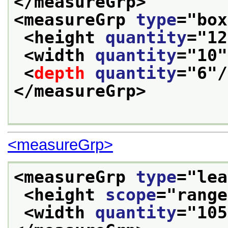
</measureGrp>
<measureGrp 
type
="
box
<height 
quantity
="
12
<width 
quantity
="
10
"
<
depth
quantity
="
6
"/
</measureGrp>
<measureGrp>
<measureGrp 
type
="
lea
<height 
scope
="
range
<width 
quantity
="
105