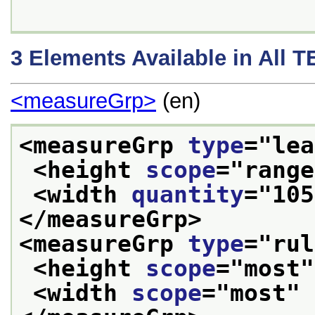
3
Elements Available in All 
<measureGrp>
(en)
<measureGrp 
type
="
lea
<height 
scope
="
range
<width 
quantity
="
105
</measureGrp>
<measureGrp 
type
="
rul
<height 
scope
="
most
"
<width 
scope
="
most
" 