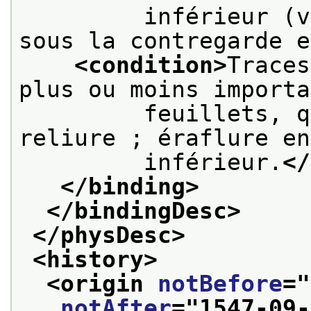
         inférieur (v
sous la contregarde e
<condition>
Traces
plus ou moins importa
         feuillets, q
reliure ; éraflure en
         inférieur.
</
</binding>
</bindingDesc>
</physDesc>
<history>
<origin 
notBefore
="
notAfter
="
1547-09-