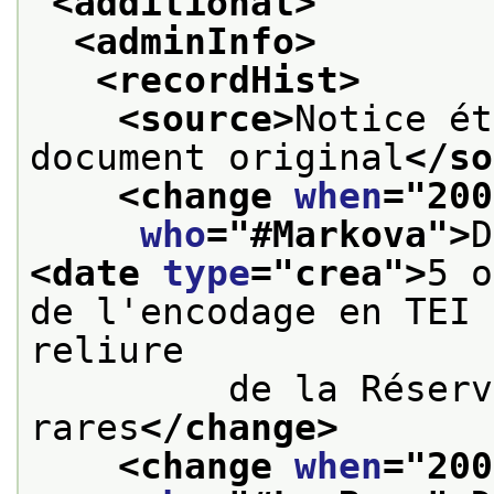
<additional>
<adminInfo>
<recordHist>
<source>
Notice ét
document original
</so
<change 
when
="
200
who
="
#Markova
">
<date 
type
="
crea
">
5 o
de l'encodage en TEI 
reliure
         de la Réserv
rares
</change>
<change 
when
="
200