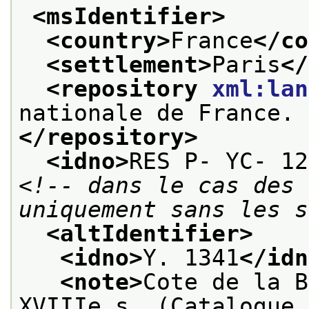
<msIdentifier>
<country>
France
</co
<settlement>
Paris
</
<repository 
xml:lan
nationale de France. 
</repository>
<idno>
RES P- YC- 12
<!-- dans le cas des 
uniquement sans les s
<altIdentifier>
<idno>
Y. 1341
</idn
<note>
Cote de la B
XVIIIe s. (Catalogue 