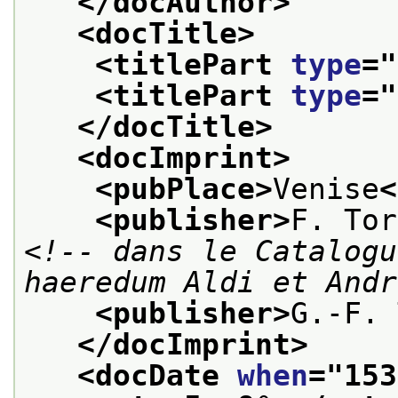
</docAuthor>
<docTitle>
<titlePart 
type
="
<titlePart 
type
="
</docTitle>
<docImprint>
<pubPlace>
Venise
<
<publisher>
F. Tor
<!-- dans le Catalogu
haeredum Aldi et Andr
<publisher>
G.-F. 
</docImprint>
<docDate 
when
="
153