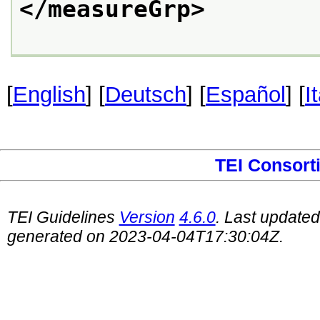
</measureGrp>
[
English
] [
Deutsch
] [
Español
] [
I
TEI Consort
TEI Guidelines
Version
4.6.0
. Last update
generated on 2023-04-04T17:30:04Z.