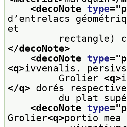
<decoNote 
type
="
p
d’entrelacs géométriq
et
         rectangle) c
</decoNote>
<decoNote 
type
="
p
<q>
ivvenalis. persivs
         Grolier 
<q>
i
</q>
 dorés respective
         du plat supé
<decoNote 
type
="
p
Grolier
<q>
portio mea 