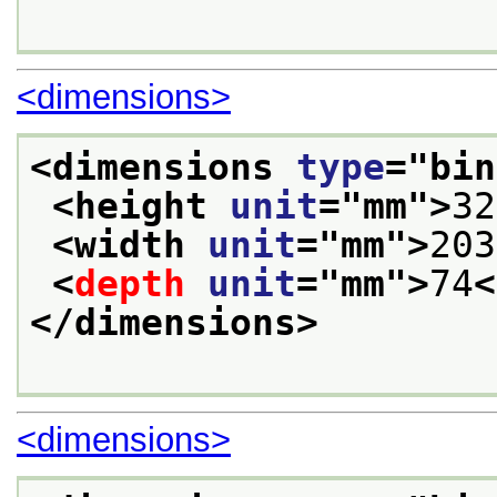
<dimensions>
<dimensions 
type
="
bin
<height 
unit
="
mm
">
32
<width 
unit
="
mm
">
203
<
depth
unit
="
mm
">
74
<
</dimensions>
<dimensions>