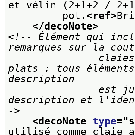
et vélin (2+1+2 / 2+1
         pot.
<ref>
Bri
</decoNote>
<!-- Élément qui incl
remarques sur la cout
               claies ou modes d'attaches des 
plats : tous éléments
description

               est jugée utile à la 
description et l'iden
->
<decoNote 
type
="
s
utilisé comme claie a