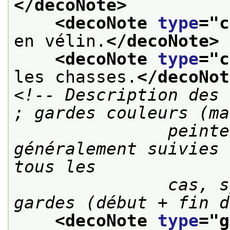
</decoNote>
<decoNote 
type
="
c
en vélin.
</decoNote>
<decoNote 
type
="
c
les chasses.
</decoNot
<!-- Description des 
; gardes couleurs (ma
               peintes, dominotées, etc.) 
généralement suivies 
tous les

               cas, spécifier le nombre de 
gardes (début + fin d
<decoNote 
type
="
g