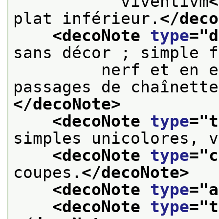
           viventivm
<
plat inférieur.
</deco
<decoNote 
type
="
d
sans décor ; simple f
         nerf et en e
passages de chaînette
</decoNote>
<decoNote 
type
="
t
simples unicolores, v
<decoNote 
type
="
c
coupes.
</decoNote>
<decoNote 
type
="
a
<decoNote 
type
="
t