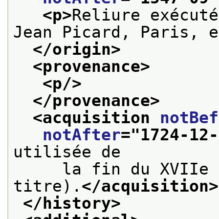
<p>
Reliure exécuté
Jean Picard, Paris, e
</origin>
<provenance>
<p/>
</provenance>
<acquisition 
notBef
notAfter
="
1724-12-
utilisée de
     la fin du XVIIe 
titre).
</acquisition>
</history>