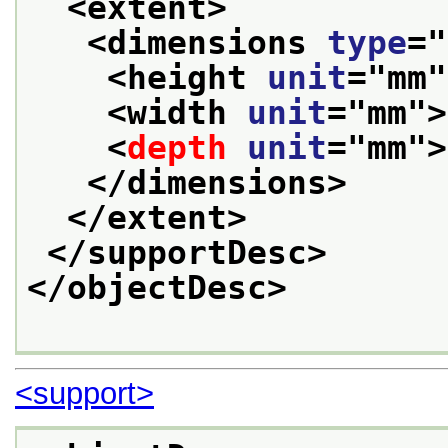
<extent>
<dimensions 
type
="
<height 
unit
="
mm
"
<width 
unit
="
mm
">
<
depth
unit
="
mm
">
</dimensions>
</extent>
</supportDesc>
</objectDesc>
<support>