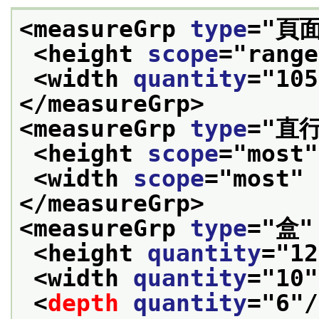
<measureGrp 
type
="
頁
<height 
scope
="
range
<width 
quantity
="
105
</measureGrp>
<measureGrp 
type
="
直
<height 
scope
="
most
"
<width 
scope
="
most
" 
</measureGrp>
<measureGrp 
type
="
盒
"
<height 
quantity
="
12
<width 
quantity
="
10
"
<
depth
quantity
="
6
"/