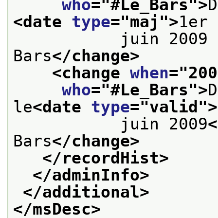
who
="
#Le_Bars
">
<date 
type
="
maj
">
1er
           juin 2009 
Bars
</change>
<change 
when
="
200
who
="
#Le_Bars
">
D
le
<date 
type
="
valid
">
           juin 2009
<
Bars
</change>
</recordHist>
</adminInfo>
</additional>
</msDesc>