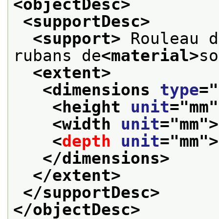
<objectDesc>
<supportDesc>
<support>
 Rouleau d
rubans de
<material>
so
<extent>
<dimensions 
type
="
<height 
unit
="
mm
"
<width 
unit
="
mm
">
<
depth
unit
="
mm
">
</dimensions>
</extent>
</supportDesc>
</objectDesc>