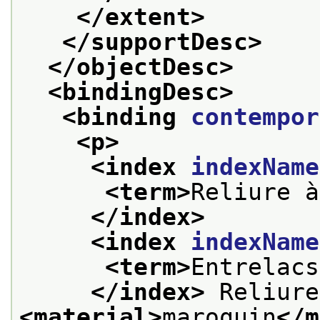
</extent>
</supportDesc>
</objectDesc>
<bindingDesc>
<binding 
contempor
<p>
<index 
indexName
<term>
Reliure à
</index>
<index 
indexName
<term>
Entrelacs
</index>
<material>
maroquin
</m