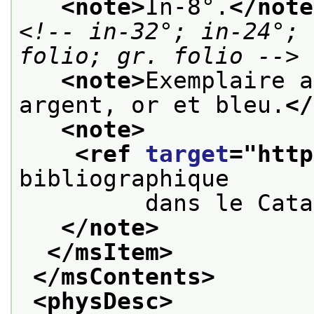
<note>
In-8°.
</note
<!-- in-32°; in-24°; 
folio; gr. folio -->
<note>
Exemplaire a
argent, or et bleu.
</
<note>
<ref 
target
="
http
bibliographique
         dans le Cata
</note>
</msItem>
</msContents>
<physDesc>