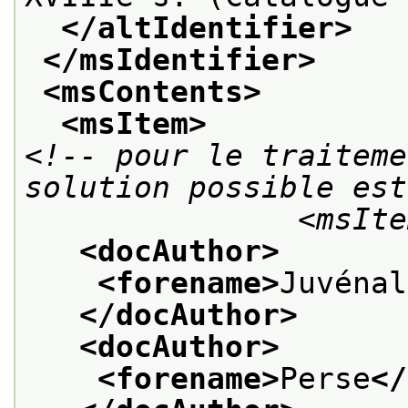
</altIdentifier>
</msIdentifier>
<msContents>
<msItem>
<!-- pour le traiteme
solution possible est
             
<docAuthor>
<forename>
Juvénal
</docAuthor>
<docAuthor>
<forename>
Perse
</