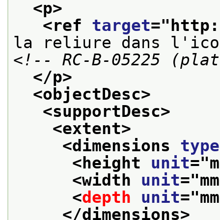
<p>
<ref 
target
="
http:
la reliure dans l'ico
<!-- RC-B-05225 (plat
</p>
<objectDesc>
<supportDesc>
<extent>
<dimensions 
type
<height 
unit
="
m
<width 
unit
="
mm
<
depth
unit
="
mm
</dimensions>