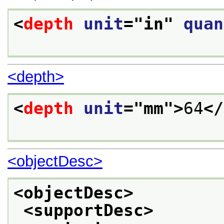
<
depth
unit
="
in
" 
quan
<depth>
<
depth
unit
="
mm
">
64
</
<objectDesc>
<objectDesc>
<supportDesc>