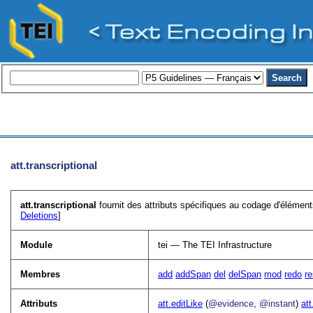
att.transcriptional
att.transcriptional
fournit des attributs spécifiques au codage d'éléments
Deletions
]
Module
tei — The TEI Infrastructure
Membres
add
addSpan
del
delSpan
mod
redo
re
Attributs
att.editLike
(
@evidence
,
@instant
)
att