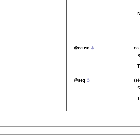
N
cause
⚓︎
doc
S
T
seq
⚓︎
(sé
S
T