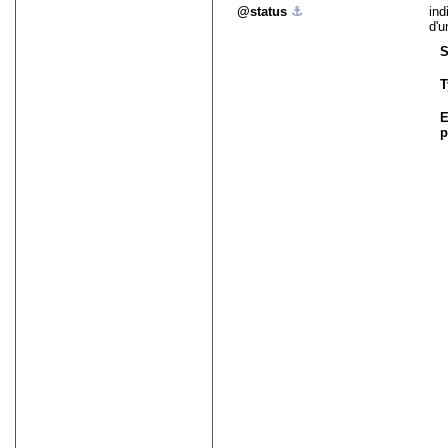
status
⚓︎
ind
d'u
S
T
E
p