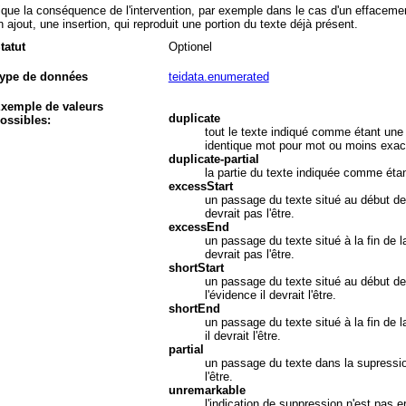
ique la conséquence de l'intervention, par exemple dans le cas d'un effacement
n ajout, une insertion, qui reproduit une portion du texte déjà présent.
tatut
Optionel
ype de données
teidata.enumerated
xemple de valeurs
duplicate
ossibles:
tout le texte indiqué comme étant une ad
identique mot pour mot ou moins exac
duplicate-partial
la partie du texte indiquée comme étan
excessStart
un passage du texte situé au début de
devrait pas l'être.
excessEnd
un passage du texte situé à la fin de 
devrait pas l'être.
shortStart
un passage du texte situé au début de
l'évidence il devrait l'être.
shortEnd
un passage du texte situé à la fin de 
il devrait l'être.
partial
un passage du texte dans la supression
l'être.
unremarkable
l'indication de suppression n'est pas e