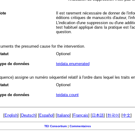
ote
Il est rarement nécessaire de donner de l'inf
éditions critiques de manuscrits d'auteur, l'in
L'indication d'une suppression ou d'une addit
test habituel appliqué dans la pratique est l'a
question.
uments the presumed cause for the intervention.
tatut
Optionel
ype de données
teidata.enumerated
quence) assigne un numéro séquentiel relatif à l'ordre dans lequel les traits 
tatut
Optionel
ype de données
teidata.count
[
English
] [
Deutsch
] [
Español
] [
Italiano
] [
Français
] [
日本語
] [
한국어
] [
中文
]
TEI Consortium
|
Commentaires