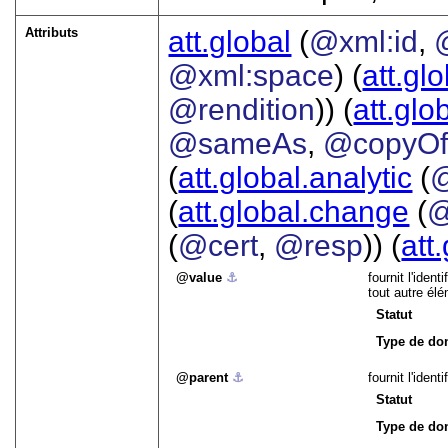
Attributs
att.global
(
@xml:id
,
@xml:space
) (
att.gl
@rendition
)) (
att.glo
@sameAs
,
@copyO
(
att.global.analytic
(
(
att.global.change
(
@
(
@cert
,
@resp
)) (
att
value
⚓︎
fournit l'iden
tout autre él
Statut
Type de do
parent
⚓︎
fournit l'ident
Statut
Type de do