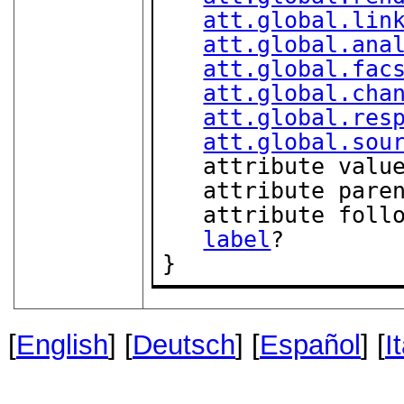
att.global.lin
att.global.ana
att.global.fac
att.global.cha
att.global.res
att.global.sou
   attribute valu
   attribute pare
   attribute foll
label
?

}
[
English
] [
Deutsch
] [
Español
] [
I