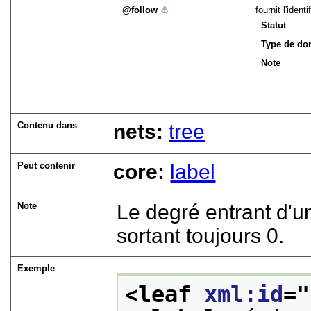
follow
⚓︎
fournit l'ident
Statut
Type de do
Note
Contenu dans
nets:
tree
Peut contenir
core:
label
Note
Le degré entrant d'un
sortant toujours 0.
Exemple
<leaf 
xml:id
="