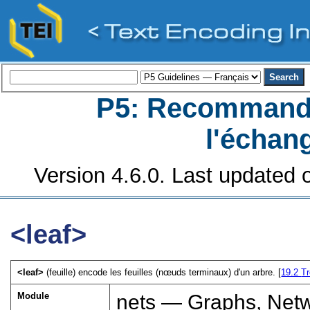
P5: Recommanda
l'échan
Version 4.6.0. Last updated o
<leaf>
<leaf>
(feuille) encode les feuilles (nœuds terminaux) d'un arbre. [
19.2
T
Module
nets — Graphs, Netw