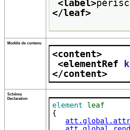
<label>
périsc
</leaf>
Modèle de contenu
<content>
<elementRef 
k
</content>
Schéma
Declaration
element
leaf
{

att.global.att
att.global.ren