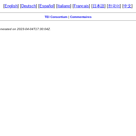
[
English
] [
Deutsch
] [
Español
] [
Italiano
] [
Français
] [
日本語
] [
한국어
] [
中文
]
TEI Consortium
|
Commentaires
generated on 2023-04-04T17:30:04Z.