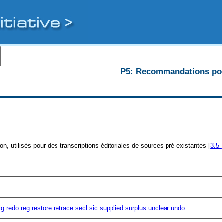
P5: Recommandations pour
, utilisés pour des transcriptions éditoriales de sources pré-existantes [
3.5
ig
redo
reg
restore
retrace
secl
sic
supplied
surplus
unclear
undo