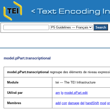
model.pPart.transcriptional
model.pPart.transcriptional
regroupe des éléments de niveau expression
Module
tei — The TEI Infrastructure
Utilisé par
am
lg
model.pPart.edit
Membres
add
corr
damage
del
handShift
mod
or