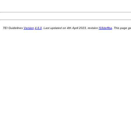
TEI Guidelines
Version
4.6.0
. Last updated on
4th April 2023
, revision
f18deffba
. This page 