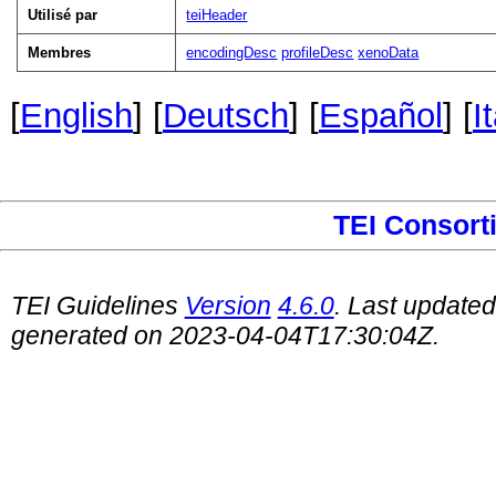
Utilisé par
teiHeader
Membres
encodingDesc
profileDesc
xenoData
[
English
] [
Deutsch
] [
Español
] [
I
TEI Consort
TEI Guidelines
Version
4.6.0
. Last update
generated on 2023-04-04T17:30:04Z.