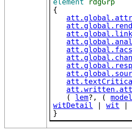
element
rdgGrp
{

att.global.att
att.global.ren
att.global.lin
att.global.ana
att.global.fac
att.global.cha
att.global.res
att.global.sou
att.textCritic
att.written.at
   ( 
lem
?, ( 
mode
witDetail
 | 
wit
 |
}