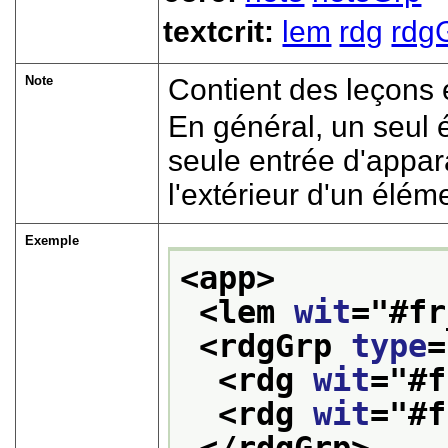
textcrit:
lem
rdg
rdg
Note
Contient des leçons
En général, un seul
seule entrée d'apparat
l'extérieur d'un élé
Exemple
<app>
<lem 
wit
="
#fr
<rdgGrp 
type
=
<rdg 
wit
="
#f
<rdg 
wit
="
#f
</rdgGrp>