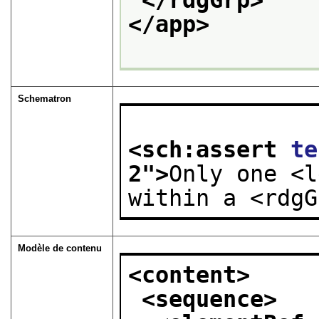
</app>
Schematron
<sch:assert 
te
2
">
Only one <l
within a <rdgG
Modèle de contenu
<content>
<sequence>