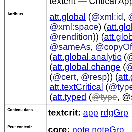
textcrit — Critical A
Attributs
att.global
(
@xml:id
,
@xml:space
) (
att.gl
@rendition
)) (
att.glo
@sameAs
,
@copyO
(
att.global.analytic
(
(
att.global.change
(
@
(
@cert
,
@resp
)) (
att
att.textCritical
(
@typ
(
att.typed
(
type
, @
Contenu dans
textcrit:
app
rdgGrp
Peut contenir
core:
note
noteGrp