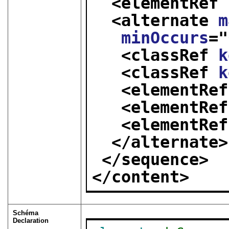
<elementRef 
<alternate 
m
minOccurs
="
<classRef 
k
<classRef 
k
<elementRef
<elementRef
<elementRef
</alternate>
</sequence>
</content>
Schéma
Declaration