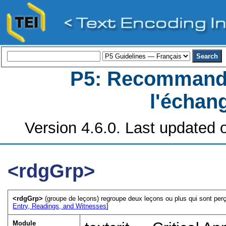
P5: Recommanda
l'échan
Version 4.6.0. Last updated o
<rdgGrp>
<rdgGrp>
(groupe de leçons) regroupe deux leçons ou plus qui sont perç
Entry, Readings, and Witnesses
]
Module