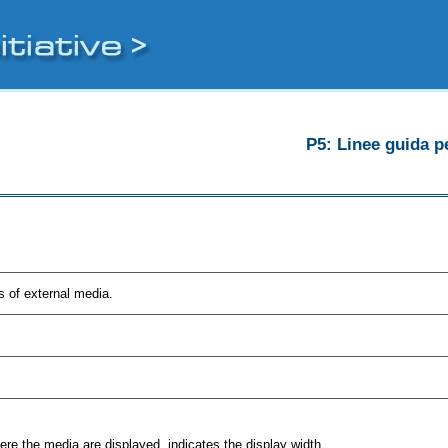
P5: Linee guida pe
es of external media.
re the media are displayed, indicates the display width