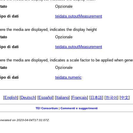
tato
Opzionale
ipo di dati
teidata.outputMeasurement
re the media are displayed, indicates the display height
tato
Opzionale
ipo di dati
teidata.outputMeasurement
re the media are displayed, indicates a scale factor to be applied when gener
tato
Opzionale
ipo di dati
teidata.numeric
[
English
] [
Deutsch
] [
Español
] [
Italiano
] [
Français
] [
日本語
] [
한국어
] [
中文
]
TEI Consortium
|
Commenti e suggerimenti
generated on 2023-04-04T17:31:07Z.