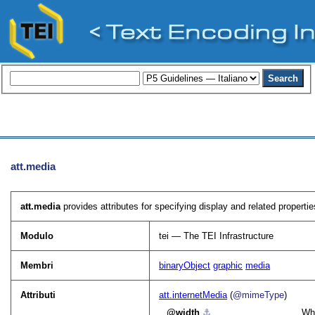
att.media
att.media
provides attributes for specifying display and related properti
Modulo
tei — The TEI Infrastructure
Membri
binaryObject
graphic
media
Attributi
att.internetMedia
(
@mimeType
)
width
⚓︎
Whe