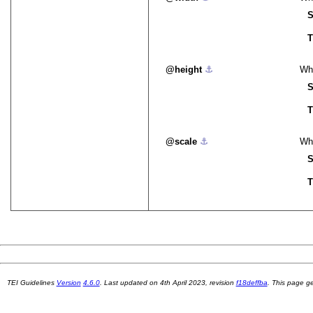
S
T
height
⚓︎
Whe
S
T
scale
⚓︎
Whe
S
T
TEI Guidelines
Version
4.6.0
. Last updated on
4th April 2023
, revision
f18deffba
. This page 