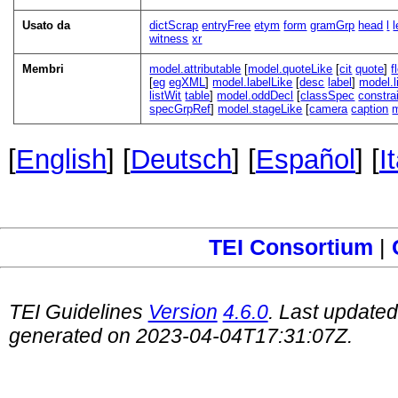
Usato da
dictScrap
entryFree
etym
form
gramGrp
head
l
witness
xr
Membri
model.attributable
[
model.quoteLike
[
cit
quote
]
f
[
eg
egXML
]
model.labelLike
[
desc
label
]
model.l
listWit
table
]
model.oddDecl
[
classSpec
constra
specGrpRef
]
model.stageLike
[
camera
caption
[
English
] [
Deutsch
] [
Español
] [
I
TEI Consortium
|
TEI Guidelines
Version
4.6.0
. Last update
generated on 2023-04-04T17:31:07Z.