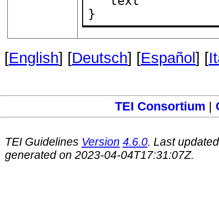
   text

}
[
English
] [
Deutsch
] [
Español
] [
I
TEI Consortium
|
TEI Guidelines
Version
4.6.0
. Last update
generated on 2023-04-04T17:31:07Z.