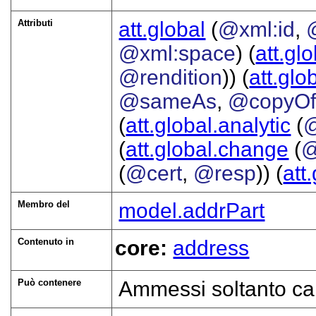
Attributi
att.global
(
@xml:id
,
@xml:space
) (
att.gl
@rendition
)) (
att.glo
@sameAs
,
@copyO
(
att.global.analytic
(
(
att.global.change
(
@
(
@cert
,
@resp
)) (
att
Membro del
model.addrPart
Contenuto in
core:
address
Può contenere
Ammessi soltanto cara