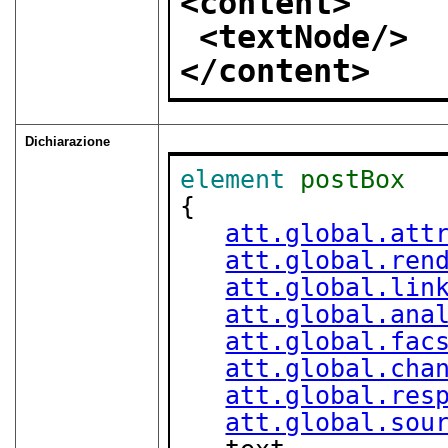
<content>
<textNode/>
</content>
Dichiarazione
element
postBox
{

att.global.att
att.global.ren
att.global.lin
att.global.ana
att.global.fac
att.global.cha
att.global.res
att.global.sou