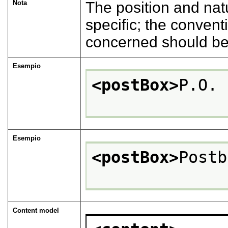
Nota
The position and natu
specific; the convent
concerned should be
Esempio
<postBox>
P.O. 
Esempio
<postBox>
Postb
Content model