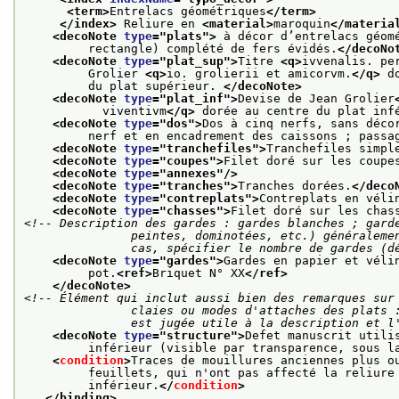
<term>
Entrelacs géométriques
</term>
</index>
 Reliure en 
<material>
maroquin
</materia
<decoNote 
type
="
plats
">
 à décor d’entrelacs géom
         rectangle) complété de fers évidés.
</decoNo
<decoNote 
type
="
plat_sup
">
Titre 
<q>
ivvenalis. pe
         Grolier 
<q>
io. grolierii et amicorvm.
</q>
 d
         du plat supérieur. 
</decoNote>
<decoNote 
type
="
plat_inf
">
Devise de Jean Grolier
           viventivm
</q>
 dorée au centre du plat inf
<decoNote 
type
="
dos
">
Dos à cinq nerfs, sans déco
         nerf et en encadrement des caissons ; passa
<decoNote 
type
="
tranchefiles
">
Tranchefiles simpl
<decoNote 
type
="
coupes
">
Filet doré sur les coupe
<decoNote 
type
="
annexes
"/>
<decoNote 
type
="
tranches
">
Tranches dorées.
</deco
<decoNote 
type
="
contreplats
">
Contreplats en véli
<decoNote 
type
="
chasses
">
Filet doré sur les chas
<!-- Description des gardes : gardes blanches ; garde
               peintes, dominotées, etc.) généralement suivies de gardes blanches ; dans tous les

               cas, spécifier le nombre de gar
<decoNote 
type
="
gardes
">
Gardes en papier et véli
         pot.
<ref>
Briquet N° XX
</ref>
</decoNote>
<!-- Élément qui inclut aussi bien des remarques sur 
               claies ou modes d'attaches des plats : tous éléments de la structure dont la description

               est jugée utile à la descripti
<decoNote 
type
="
structure
">
Defet manuscrit utili
         inférieur (visible par transparence, sous l
<
condition
>
Traces de mouillures anciennes plus o
         feuillets, qui n'ont pas affecté la reliure
         inférieur.
</
condition
>
</binding>