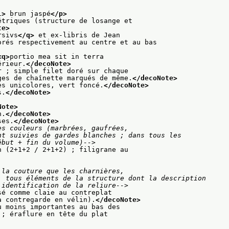
l>
 brun jaspé
</p>
étriques (structure de losange et
te>
rsivs
</q>
 et ex-libris de Jean
orés respectivement au centre et au bas
<q>
portio mea sit in terra
érieur.
</decoNote>
r ; simple filet doré sur chaque
ges de chaînette marqués de même.
</decoNote>
es unicolores, vert foncé.
</decoNote>
s.
</decoNote>
Note>
n.
</decoNote>
ses.
</decoNote>
s couleurs (marbrées, gaufrées,

des (début + fin du volume)-->
n (2+1+2 / 2+1+2) ; filigrane au
la couture que les charnières,

on et l'identification de la reliure-->
sé comme claie au contreplat
a contregarde en vélin).
</decoNote>
u moins importantes au bas des
 ; éraflure en tête du plat