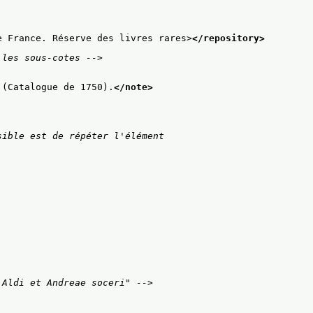
e France. Réserve des livres rares>
</repository>
 les sous-cotes -->
 (Catalogue de 1750).
</note>
ible est de répéter l'élément

 Aldi et Andreae soceri" -->