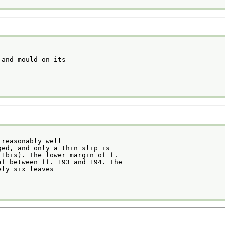
 and mould on its
 reasonably well
ged, and only a thin slip is
 1bis). The lower margin of f.
af between ff. 193 and 194. The
ely six leaves