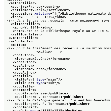
<msIdentifier>
<country>
France
</country>
<settlement>
Paris
</settlement>
<repository 
xml:lang
="
fr
">
Bibliothèque nationale d
<idno>
RES P- YC- 1275
</idno>
<!-- dans le cas des recueils : cote uniquement sans
<altIdentifier>
<idno>
Y. 1341
</idno>
<note>
Cote de la Bibliothèque royale au XVIIIe s.
</altIdentifier>
</msIdentifier>
<msContents>
<msItem>
<!-- pour le traitement des recueils la solution poss
               <msItem>  -->
<docAuthor>
<forename>
Juvénal
</forename>
</docAuthor>
<docAuthor>
<forename>
Perse
</forename>
</docAuthor>
<docTitle>
<titlePart 
type
="
main
"/>
<titlePart 
type
="
sub
"/>
</docTitle>
<docImprint>
<pubPlace>
Venise
</pubPlace>
<publisher>
F. Torresani
</publisher>
<!-- dans le Catalogue général: "in aedibus haeredum
<publisher>
G.-F. Torresani
</publisher>
</docImprint>
<docDate 
when
="
1535
">
1535
</docDate>