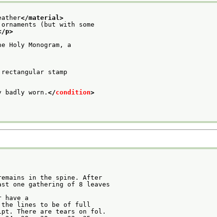
eather
</material>
 ornaments (but with some
</p>
he Holy Monogram, a
 rectangular stamp
y badly worn.
</
condition
>
remains in the spine. After
ast one gathering of 8 leaves
r have a
 the lines to be of full
ipt. There are tears on fol.