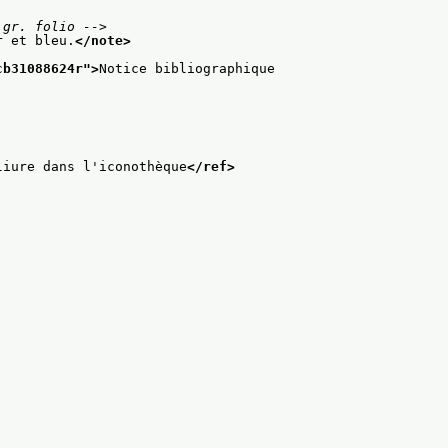
 gr. folio -->
r et bleu.
</note>
cb31088624r
">
Notice bibliographique
liure dans l'iconothèque
</ref>