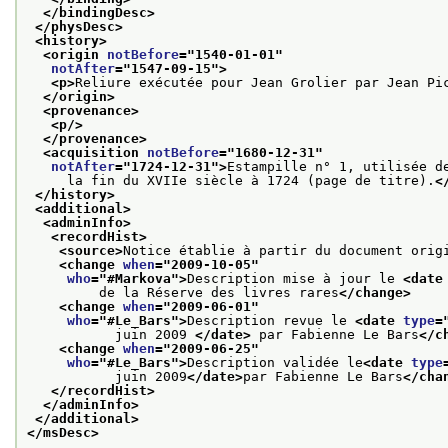
</bindingDesc>
</physDesc>
<history>
<origin 
notBefore
="
1540-01-01
"
notAfter
="
1547-09-15
">
<p>
Reliure exécutée pour Jean Grolier par Jean Pi
</origin>
<provenance>
<p/>
</provenance>
<acquisition 
notBefore
="
1680-12-31
"
notAfter
="
1724-12-31
">
Estampille n° 1, utilisée d
     la fin du XVIIe siècle à 1724 (page de titre).
<
</history>
<additional>
<adminInfo>
<recordHist>
<source>
Notice établie à partir du document orig
<change 
when
="
2009-10-05
"
who
="
#Markova
">
Description mise à jour le 
<date
         de la Réserve des livres rares
</change>
<change 
when
="
2009-06-01
"
who
="
#Le_Bars
">
Description revue le 
<date 
type
=
           juin 2009 
</date>
 par Fabienne Le Bars
</c
<change 
when
="
2009-06-25
"
who
="
#Le_Bars
">
Description validée le
<date 
type
           juin 2009
</date>
par Fabienne Le Bars
</cha
</recordHist>
</adminInfo>
</additional>
</msDesc>