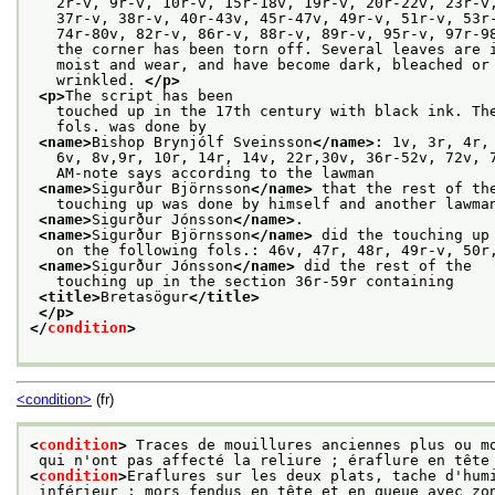
   2r-v, 9r-v, 10r-v, 15r-18v, 19r-v, 20r-22v, 23r-v
   37r-v, 38r-v, 40r-43v, 45r-47v, 49r-v, 51r-v, 53r
   74r-80v, 82r-v, 86r-v, 88r-v, 89r-v, 95r-v, 97r-9
   the corner has been torn off. Several leaves are 
   moist and wear, and have become dark, bleached or
   wrinkled. 
</p>
<p>
The script has been
   touched up in the 17th century with black ink. Th
   fols. was done by
<name>
Bishop Brynjólf Sveinsson
</name>
: 1v, 3r, 4r,
   6v, 8v,9r, 10r, 14r, 14v, 22r,30v, 36r-52v, 72v, 
   AM-note says according to the lawman
<name>
Sigurður Björnsson
</name>
 that the rest of th
   touching up was done by himself and another lawma
<name>
Sigurður Jónsson
</name>
.
<name>
Sigurður Björnsson
</name>
 did the touching up
   on the following fols.: 46v, 47r, 48r, 49r-v, 50r
<name>
Sigurður Jónsson
</name>
 did the rest of the
   touching up in the section 36r-59r containing
<title>
Bretasögur
</title>
</p>
</
condition
>
<condition>
(fr)
<
condition
>
 Traces de mouillures anciennes plus ou m
 qui n'ont pas affecté la reliure ; éraflure en tête
<
condition
>
Eraflures sur les deux plats, tache d'hum
 inférieur ; mors fendus en tête et en queue avec zo