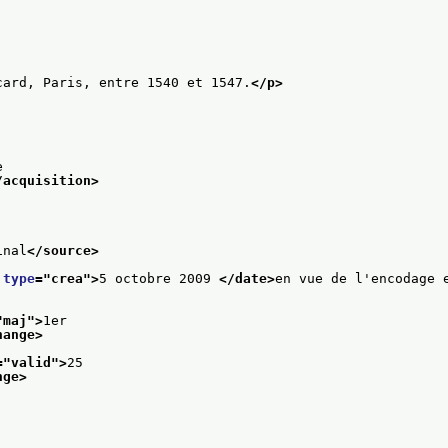
card, Paris, entre 1540 et 1547.
</p>
e
/acquisition>
inal
</source>
 
type
="
crea
">
5 octobre 2009 
</date>
en vue de l'encodage 
"
maj
">
1er
hange>
="
valid
">
25
nge>