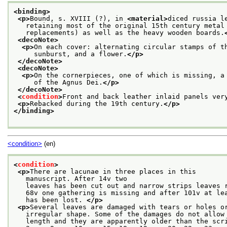
<binding>
<p>
Bound, s. XVIII (?), in 
<material>
diced russia l
   retaining most of the original 15th century metal
   replacements) as well as the heavy wooden boards.
<decoNote>
<p>
On each cover: alternating circular stamps of t
     sunburst, and a flower.
</p>
</decoNote>
<decoNote>
<p>
On the cornerpieces, one of which is missing, a
     of the Agnus Dei.
</p>
</decoNote>
<
condition
>
Front and back leather inlaid panels ver
<p>
Rebacked during the 19th century.
</p>
</binding>
<condition>
(en)
<
condition
>
<p>
There are lacunae in three places in this
   manuscript. After 14v two
   leaves has been cut out and narrow strips leaves 
   68v one gathering is missing and after 101v at le
   has been lost. 
</p>
<p>
Several leaves are damaged with tears or holes o
   irregular shape. Some of the damages do not allow
   length and they are apparently older than the scr