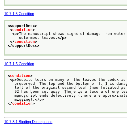
10.7.1.5
Condition
<supportDesc>
<
condition
>
<p>
The manuscript shows signs of damage from water
     outermost leaves.
</p>
</
condition
>
</supportDesc>
10.7.1.5
Condition
<
condition
>
<p>
Despite tears on many of the leaves the codex is
   preserved. The top and the bottom of f. 1 is dama
   left of the original second leaf (now foliated as
   92 has been cut away. There is a lacuna of one le
   manuscript ends defectively (there are approximat
   missing).
</p>
</
condition
>
10.7.3.1
Binding Descriptions