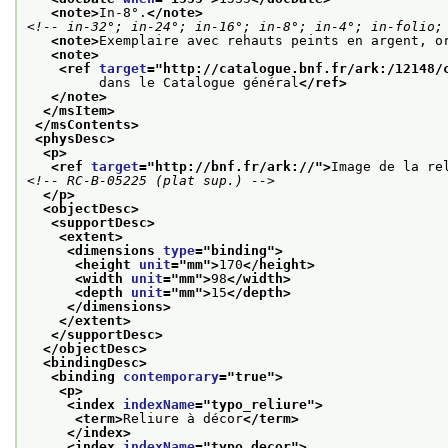
<note>
In-8°.
</note>
<!-- in-32°; in-24°; in-16°; in-8°; in-4°; in-folio;
<note>
Exemplaire avec rehauts peints en argent, o
<note>
<ref 
target
="
http://catalogue.bnf.fr/ark:/12148/
         dans le Catalogue général
</ref>
</note>
</msItem>
</msContents>
<physDesc>
<p>
<ref 
target
="
http://bnf.fr/ark://
">
Image de la re
<!-- RC-B-05225 (plat sup.) -->
</p>
<objectDesc>
<supportDesc>
<extent>
<dimensions 
type
="
binding
">
<height 
unit
="
mm
">
170
</height>
<width 
unit
="
mm
">
98
</width>
<depth 
unit
="
mm
">
15
</depth>
</dimensions>
</extent>
</supportDesc>
</objectDesc>
<bindingDesc>
<binding 
contemporary
="
true
">
<p>
<index 
indexName
="
typo_reliure
">
<term>
Reliure à décor
</term>
</index>
<index 
indexName
="
typo_decor
">