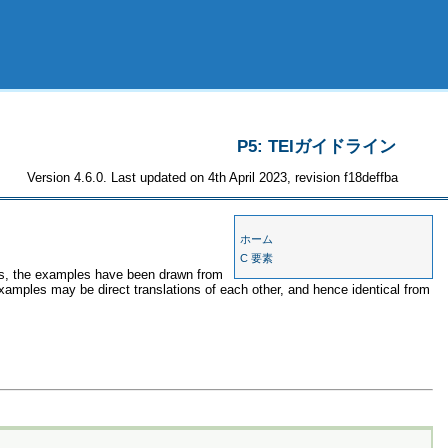
P5: TEIガイドライン
Version 4.6.0. Last updated on 4th April 2023, revision f18deffba
ホーム
C 要素
ses, the examples have been drawn from
examples may be direct translations of each other, and hence identical from