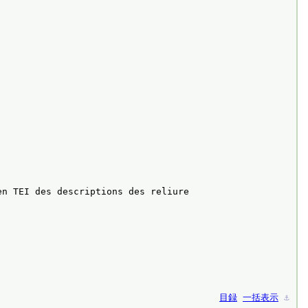
en TEI des descriptions des reliure
目録
一括表示
⚓︎