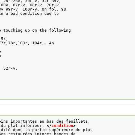
, 24r-28v, 30r-v, 32r-35v,
-60v, 67r-v, 68r-v, 70r-v,
8v 99r-v, 100r-v. On fol. 98
in a bad condition due to
e touching up on the following
 5r,
77r,78r,103r, 104r,. An
e
n
, 52r-v.
oins importantes au bas des feuillets,
 du plat inférieur. 
</
condition
>
idité dans la partie supérieure du plat
nes restaurées (minces bandes de