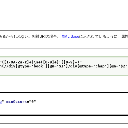
あるかもしれない。相対URIの場合、
XML Base
に示され ているように、属
"
([1-9A-Za-z]+)\s+([0-9]+):([0-9]+)
"
h(//div[@type='book'][@n='$1']/div[@type='chap'][@n='$2'
e
" 
minOccurs
="
0
"