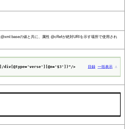
性
xml:base
の値と共に、属性
cRef
が絶対URIを示す場所で使用され
]/div[@type='verse'][@n='$3'])
"/>
目録
一括表示
⚓︎