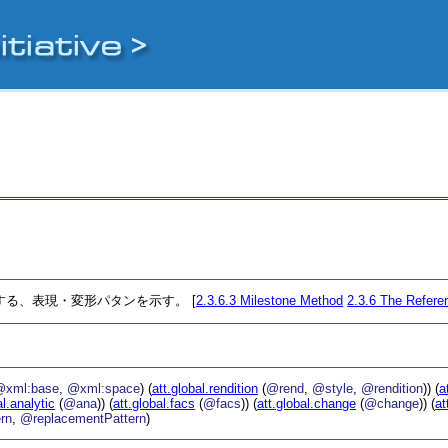
的参照を変形する、表現・変形パタンを示す。 [
2.3.6.3
Milestone Method
2.3.6
The Refere
@xml:base
,
@xml:space
) (
att.global.rendition
(
@rend
,
@style
,
@rendition
)) (
a
al.analytic
(
@ana
)) (
att.global.facs
(
@facs
)) (
att.global.change
(
@change
)) (
at
rn
,
@replacementPattern
)