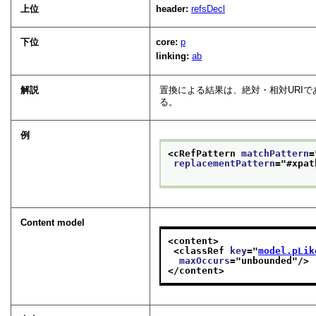
上位
header:
refsDecl
下位
core:
p
linking:
ab
解説
置換による結果は、絶対・相対URIで
る。
例
<cRefPattern 
matchPattern
=
replacementPattern
="
#xpat
Content model
<content>
<classRef 
key
="
model.pLik
maxOccurs
="
unbounded
"/>
</content>