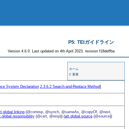
P5: TEIガイドライン
Version 4.6.0. Last updated on 4th April 2023, revision f18deffba
ホーム
C 要素
nce System Declaration
2.3.6.2
Search-and-Replace Method
]
tt.global.linking
(
@corresp
,
@synch
,
@sameAs
,
@copyOf
,
@next
,
t.global.responsibility
(
@cert
,
@resp
)) (
att.global.source
(
@source
))