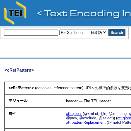
<cRefPattern>
<cRefPattern>
(canonical reference pattern) URIへの標準
モジュール
header — The TEI Header
属性
att.global
(
@xml:id
,
@n
,
@xml:lang
,
@prev
,
@exclude
,
@select
)) (
att.glob
att.patternReplacement
(
@matchPatte