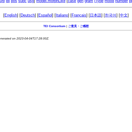
Grp
lbl
pos
subc
usg
]
model.morphLike
[
case
gen
gram
iType
mood
number
p
[
English
] [
Deutsch
] [
Español
] [
Italiano
] [
Français
] [
日本語
] [
한국어
] [
中文
]
TEI Consortium
|
ご意見・ご感想
generated on 2023-04-04T17:28:00Z.