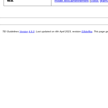
構成
model.lexicalRefinement
[
colloc
gram
TEI Guidelines
Version
4.6.0
. Last updated on
4th April 2023
, revision
f18deffba
. This page 