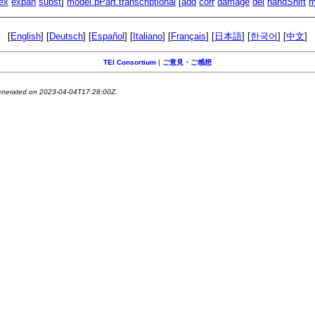
ex
expan
subst
]
model.pPart.transcriptional
[
add
corr
damage
del
handShift
m
[
English
] [
Deutsch
] [
Español
] [
Italiano
] [
Français
] [
日本語
] [
한국어
] [
中文
]
TEI Consortium
|
ご意見・ご感想
generated on 2023-04-04T17:28:00Z.