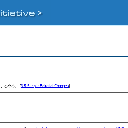
とめる。 [
3.5
Simple Editorial Changes
]