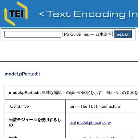
model.pPart.edit
model.pPart.edit
単純な編集上の修正や転記を示す、句レベルの要素をま
モジュール
tei — The TEI Infrastructure
当該モジュールを使用するも
bibl
model.phrase
pc
w
の