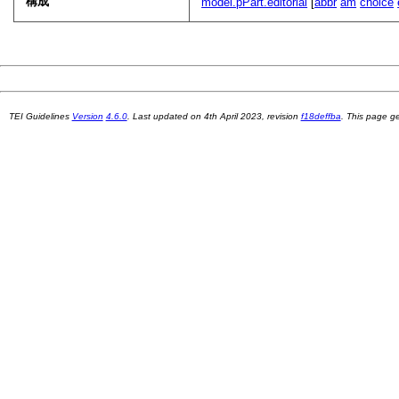
構成
model.pPart.editorial
[
abbr
am
choice
TEI Guidelines
Version
4.6.0
. Last updated on
4th April 2023
, revision
f18deffba
. This page 