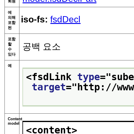
회원
에
iso-fs:
fsdDecl
의해
포함
된
포함
공백 요소
할
수
있다
예
<fsdLink 
type
="
sub
target
="
http://ww
Content
model
<content>