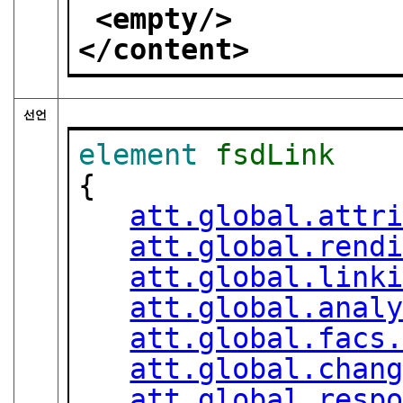
<empty/>
</content>
선언
element
fsdLink
{

att.global.attr
att.global.rend
att.global.link
att.global.anal
att.global.facs
att.global.chan
att.global.resp