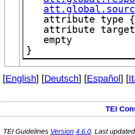
att.global.sour
   attribute type 
   attribute targe
   empty

}
[
English
] [
Deutsch
] [
Español
] [
I
TEI Con
TEI Guidelines
Version
4.6.0
. Last update