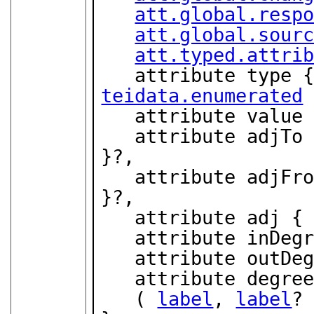
att.global.resp
att.global.sour
att.typed.attri
teidata.enumerated
 
   attribute value
   attribute adjT
}?,

   attribute adjF
}?,

   attribute adj {
   attribute inDeg
   attribute outDe
   attribute degre
   ( 
label
, 
label
? 