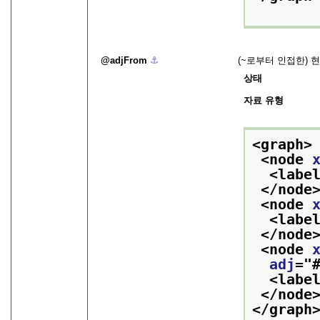
adjFrom
⚓︎
(~로부터 인접한) 
상태
자료 유형
<graph>
<node 
<labe
</node
<node 
<labe
</node
<node 
adj
="
<labe
</node
</graph