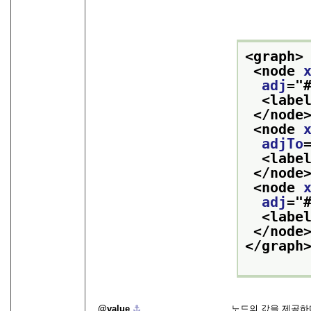
<graph>
<node 
adj
="
<labe
</node
<node 
adjTo
<labe
</node
<node 
adj
="
<labe
</node
</graph
value
⚓︎
노드의 값을 제공하며