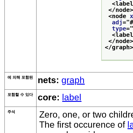
<labe
</node
<node 
adj
="
type
=
<labe
</node
</graph
에 의해 포함된
nets:
graph
포함할 수 있다
core:
label
주석
Zero, one, or two child
The first occurence of
l