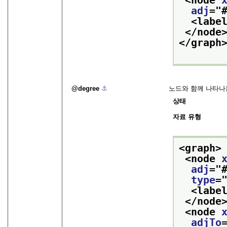
<node 
adj
="
<labe
</node
</graph
degree
⚓︎
노드와 함께 나타나는
상태
자료 유형
<graph>
<node 
adj
="
type
=
<labe
</node
<node 
adjTo