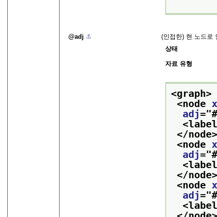
adj
⚓︎
(인접한) 현 노드로
상태
자료 유형
<graph>
<node 
adj
="
<labe
</node
<node 
adj
="
<labe
</node
<node 
adj
="
<labe
</node