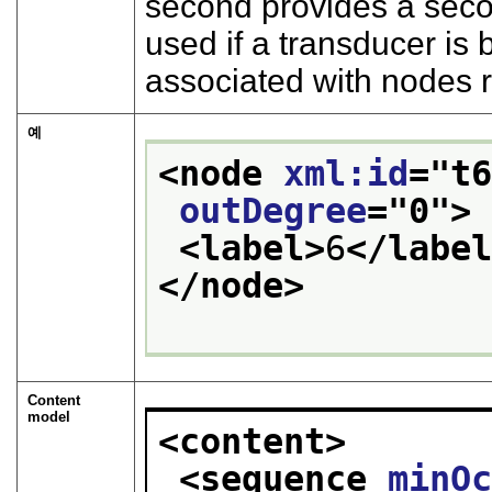
second provides a secon
used if a transducer i
associated with nodes r
예
<node 
xml:id
="
t
outDegree
="
0
">
<label>
6
</labe
</node>
Content
model
<content>
<sequence 
minO