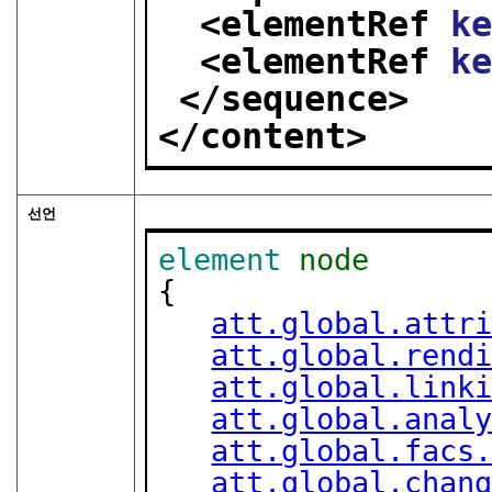
<elementRef 
k
<elementRef 
k
</sequence>
</content>
선언
element
node
{

att.global.attr
att.global.rend
att.global.link
att.global.anal
att.global.facs
att.global.chan