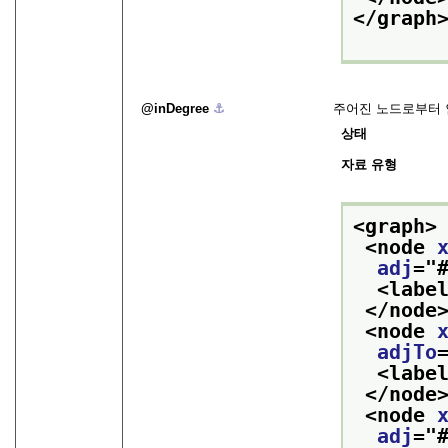
</graph
inDegree
⚓︎
주어진 노드로부터 
상태
자료 유형
<graph>
<node 
adj
="
<labe
</node
<node 
adjTo
<labe
</node
<node 
adj
="