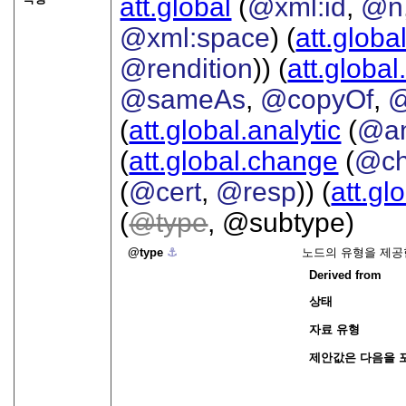
att.global
(
@xml:id
,
@n
@xml:space
) (
att.globa
@rendition
)) (
att.global
@sameAs
,
@copyOf
,
@
(
att.global.analytic
(
@a
(
att.global.change
(
@ch
(
@cert
,
@resp
)) (
att.gl
(
type
, @subtype)
type
⚓︎
노드의 유형을 제공
Derived from
상태
자료 유형
제안값은 다음을 