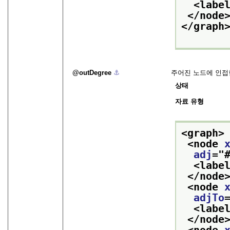
<labe
</node
</graph
outDegree
⚓︎
주어진 노드에 인접
상태
자료 유형
<graph>
<node 
adj
="
<labe
</node
<node 
adjTo
<labe
</node