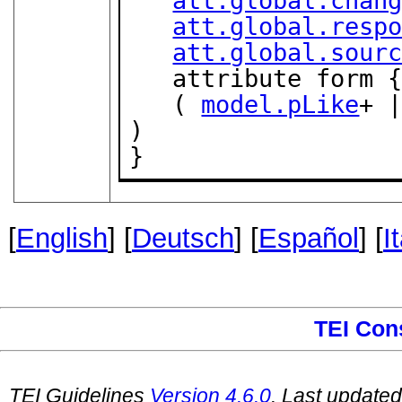
att.global.chan
att.global.resp
att.global.sour
   attribute form 
   ( 
model.pLike
+ 
)

}
[
English
] [
Deutsch
] [
Español
] [
I
TEI Con
TEI Guidelines
Version
4.6.0
. Last update