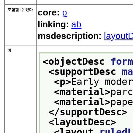
포함할 수 있다
core:
p
linking:
ab
msdescription:
layout
예
<objectDesc 
for
<supportDesc 
m
<p>
Early mode
<material>
par
<material>
pap
</supportDesc>
<layoutDesc>
<layout 
ruled