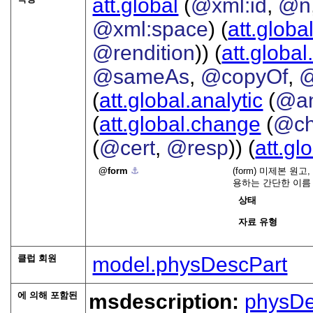
att.global
(
@xml:id
,
@n
@xml:space
) (
att.globa
@rendition
)) (
att.global
@sameAs
,
@copyOf
,
@
(
att.global.analytic
(
@a
(
att.global.change
(
@ch
(
@cert
,
@resp
)) (
att.gl
form
⚓︎
(form) 미제본 원
용하는 간단한 이름
상태
자료 유형
클럽 회원
model.physDescPart
에 의해 포함된
msdescription:
physD