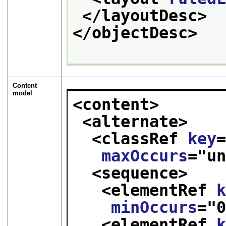
</layoutDesc>
</objectDesc>
Content
model
<content>
<alternate>
<classRef 
key
maxOccurs
="
u
<sequence>
<elementRef 
minOccurs
="
<elementRef 