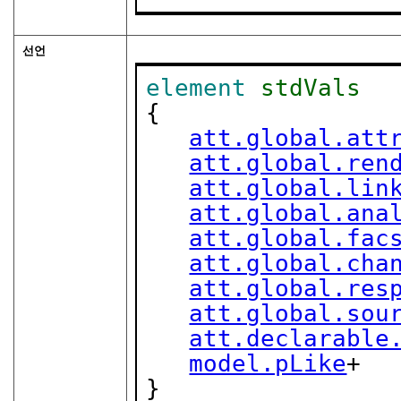
선언
element
stdVals
{

att.global.att
att.global.ren
att.global.lin
att.global.ana
att.global.fac
att.global.cha
att.global.res
att.global.sou
att.declarable
model.pLike
+

}