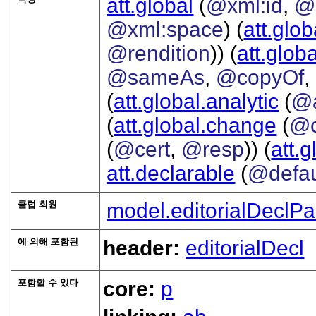
att.global
(
@xml:id
,
@
@xml:space
) (
att.glob
@rendition
)) (
att.globa
@sameAs
,
@copyOf
,
(
att.global.analytic
(
@
(
att.global.change
(
@c
(
@cert
,
@resp
)) (
att.
att.declarable
(
@defau
클럽 회원
model.editorialDeclPa
에 의해 포함된
header:
editorialDecl
포함할 수 있다
core:
p