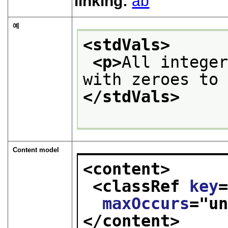
linking:
ab
예
<stdVals>
<p>
All integer
with zeroes to
</stdVals>
Content model
<content>
<classRef 
key
maxOccurs
="
u
</content>