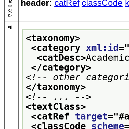
header:
catRef
classCode
할
수
있
다
예
<taxonomy>
<category 
xml:id
=
<catDesc>
Academi
</category>
<!-- other categor
</taxonomy>
<!-- ... -->
<textClass>
<catRef 
target
="
#
<classCode 
scheme