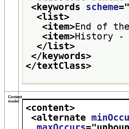
<keywords 
scheme
=
<list>
<item>
End of th
<item>
History -
</list>
</keywords>
</textClass>
Content
model
<content>
<alternate 
minOcc
maxOccurs
="
unbou