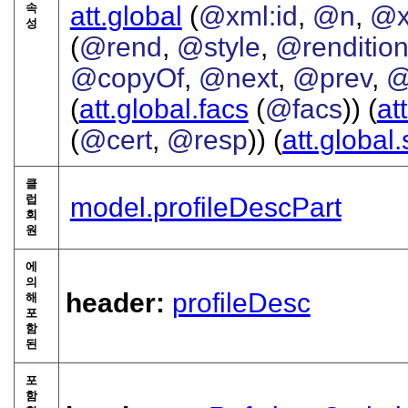
속
att.global
(
@xml:id
,
@n
,
@x
성
(
@rend
,
@style
,
@renditio
@copyOf
,
@next
,
@prev
,
@
(
att.global.facs
(
@facs
)) (
at
(
@cert
,
@resp
)) (
att.global
클
럽
model.profileDescPart
회
원
에
의
header:
profileDesc
해
포
함
된
포
함