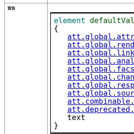
宣告
element
defaultVa
{

att.global.att
att.global.ren
att.global.lin
att.global.ana
att.global.fac
att.global.cha
att.global.res
att.global.sou
att.combinable
att.deprecated
   text

}