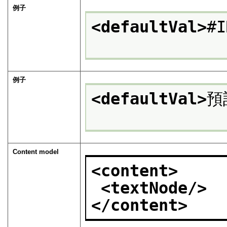
例子
<defaultVal>
#I
例子
<defaultVal>
預
Content model
<content>
<textNode/>
</content>