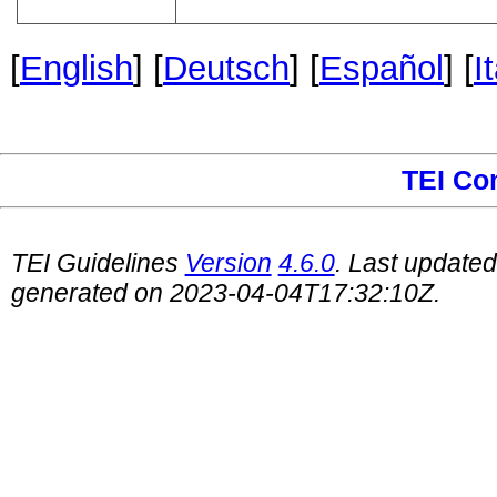
[
English
] [
Deutsch
] [
Español
] [
I
TEI Co
TEI Guidelines
Version
4.6.0
. Last update
generated on 2023-04-04T17:32:10Z.