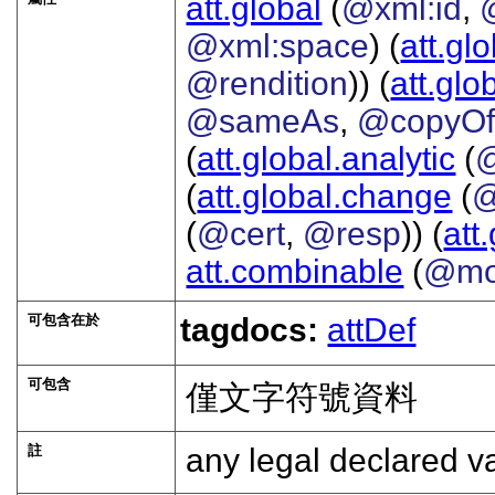
att.global
(
@xml:id
,
@xml:space
) (
att.gl
@rendition
)) (
att.glo
@sameAs
,
@copyO
(
att.global.analytic
(
(
att.global.change
(
@
(
@cert
,
@resp
)) (
att
att.combinable
(
@mo
可包含在於
tagdocs:
attDef
可包含
僅文字符號資料
註
any legal declared v