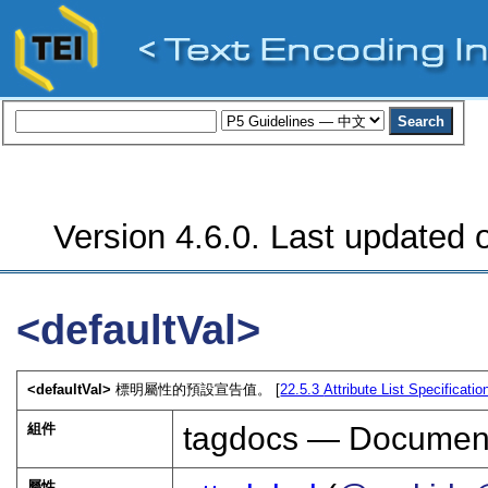
Version 4.6.0. Last updated o
<defaultVal>
<defaultVal>
標明屬性的預設宣告值。 [
22.5.3
Attribute List Specificatio
組件
tagdocs — Document
屬性