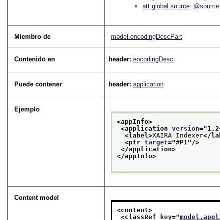
att.global.source
@source
Miembro de
model.encodingDescPart
Contenido en
header:
encodingDesc
Puede contener
header:
application
Ejemplo
<appInfo>
<application 
version
="
1.2
<label>
XAIRA Indexer
</la
<ptr 
target
="
#P1
"/>
</application>
</appInfo>
Content model
<content>
<classRef 
key
="
model.appl