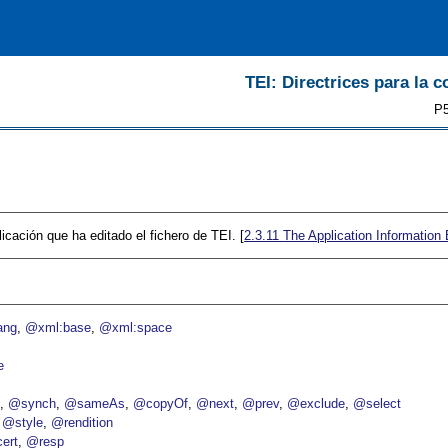
TEI: Directrices para la c
P5
licación que ha editado el fichero de TEI. [
2.3.11
The Application Information
ang
@xml:base
@xml:space
e
p
@synch
@sameAs
@copyOf
@next
@prev
@exclude
@select
@style
@rendition
ert
@resp