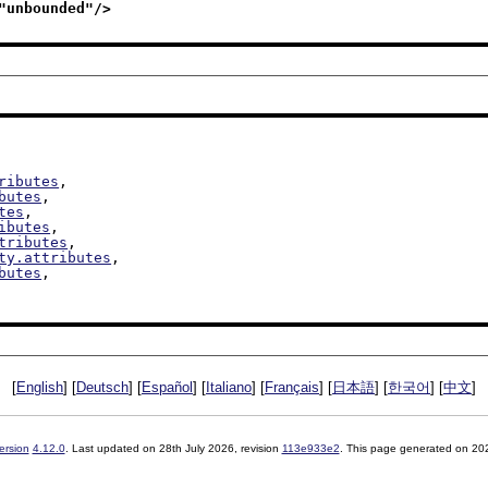
"
unbounded
"/>
ributes
,

butes
,

tes
,

ibutes
,

tributes
,

ty.attributes
,

butes
,

[
English
] [
Deutsch
] [
Español
] [
Italiano
] [
Français
] [
日本語
] [
한국어
] [
中文
]
ersion
4.12.0
. Last updated on
28th July 2026
, revision
113e933e2
. This page generated on 20