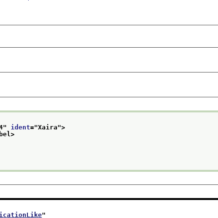
4
" 
ident
="
Xaira
">
bel>
icationLike
"