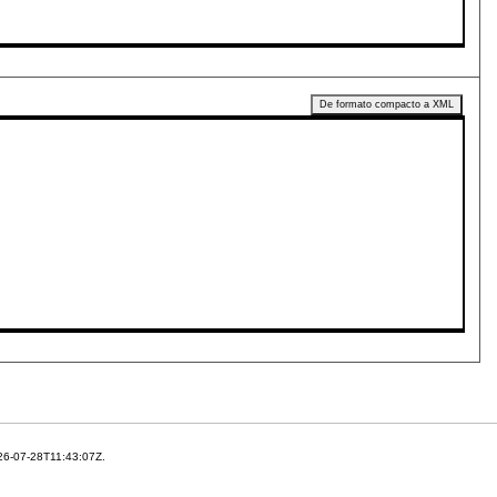
De formato compacto a XML
26-07-28T11:43:07Z.