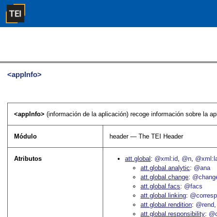
<appInfo>
<appInfo>
(información de la aplicación) recoge información sobre la ap
Módulo
header — The TEI Header
Atributos
att.global
@xml:id
@n
@xml:l
att.global.analytic
@ana
att.global.change
@chang
att.global.facs
@facs
att.global.linking
@corres
att.global.rendition
@rend
att.global.responsibility
@c