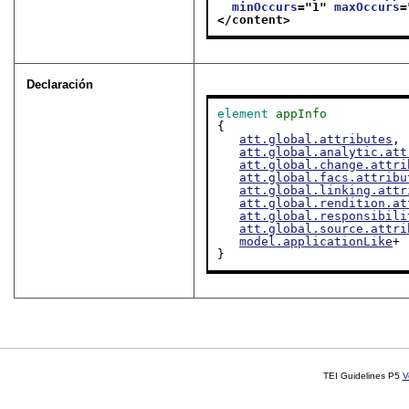
minOccurs
="
1
" 
maxOccurs
=
</content>
Declaración
element
appInfo
{

att.global.attributes
,

att.global.analytic.att
att.global.change.attri
att.global.facs.attribu
att.global.linking.attr
att.global.rendition.at
att.global.responsibili
att.global.source.attri
model.applicationLike
+

}
TEI Guidelines P5
V