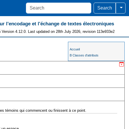
Togg
Search
 l'encodage et l'échange de textes électroniques
 Version 4.12.0. Last updated on 28th July 2026, revision 113e933e2
Accueil
B Classes d'attributs
 les témoins qui commencent ou finissent à ce point.
r un espace