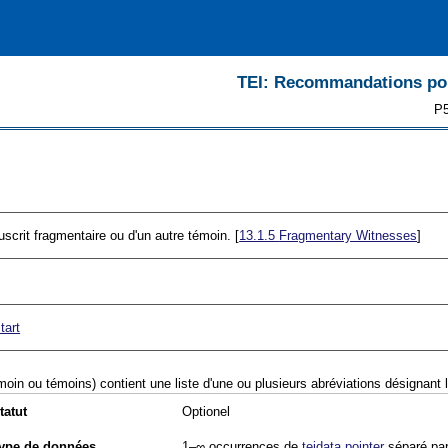
TEI: Recommandations pour
P5
scrit fragmentaire ou d'un autre témoin. [
13.1.5
Fragmentary Witnesses
]
tart
moin ou témoins) contient une liste d'une ou plusieurs abréviations désignant
tatut
Optionel
ype de données
1–∞
occurrences de
teidata.pointer
séparé pa