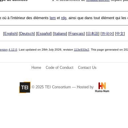
 où à l'intérieur des éléments
lem
et
rdg
, ainsi que dans tout élément qui le
[
English
] [
Deutsch
] [
Español
] [
Italiano
] [
Français
] [
日本語
] [
한국어
] [
中文
]
ersion
4.12.0
. Last updated on
28th July 2026
, revision
113e933e2
. This page generated on 20
Home
Code of Conduct
Contact Us
© 2025 TEI Consortium — Hosted by