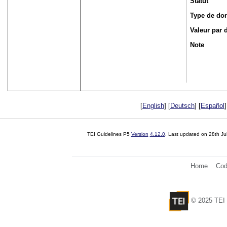
Statut
Type de do
Valeur par 
Note
[
English
] [
Deutsch
] [
Español
]
TEI Guidelines P5
Version
4.12.0
. Last updated on
28th Ju
Home
Cod
© 2025 TEI 