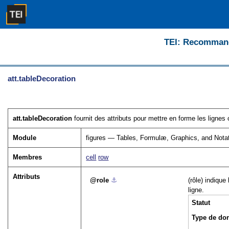
TEI: Recommanda
att.tableDecoration
att.tableDecoration
fournit des attributs pour mettre en forme les lignes o
Module
figures — Tables, Formulæ, Graphics, and Nota
Membres
cell
row
Attributs
role
⚓︎
(rôle) indiqu
ligne.
Statut
Type de do