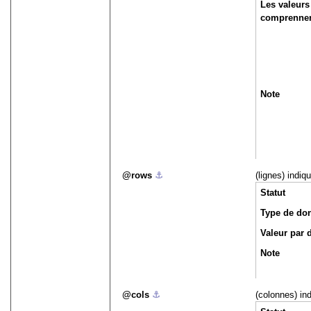
Les valeurs
comprennen
Note
rows
⚓︎
(lignes) indiq
Statut
Type de do
Valeur par 
Note
cols
⚓︎
(colonnes) in