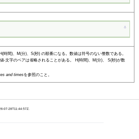
⚓︎
(時間)、M(分)、S(秒) の順番になる。数値は符号のない整数である。
値-文字のペアは省略されることがある。 H(時間)、M(分)、 S(秒)が数
tes and times
を参照のこと。
26-07-28T11:44:57Z.