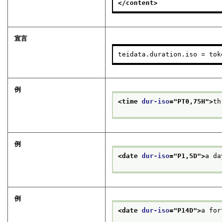
</content>
宣言
teidata.duration.iso = tok
例
<time 
dur-iso
="
PT0,75H
">
th
例
<date 
dur-iso
="
P1,5D
">
a da
例
<date 
dur-iso
="
P14D
">
a for