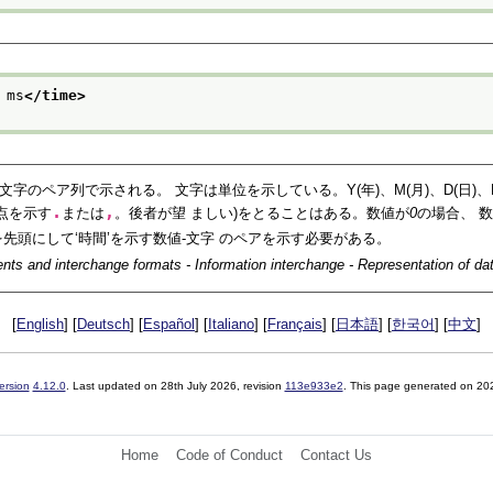
 ms
</time>
字のペア列で示される。 文字は単位を示している。Y(年)、M(月)、D(日)、H
.
,
数点を示す
または
。後者が望 ましい)をとることはある。数値が
0
の場合、 数
を先頭にして‘時間’を示す数値-文字 のペアを示す必要がある。
nts and interchange formats - Information interchange - Representation of da
[
English
] [
Deutsch
] [
Español
] [
Italiano
] [
Français
] [
日本語
] [
한국어
] [
中文
]
ersion
4.12.0
. Last updated on
28th July 2026
, revision
113e933e2
. This page generated on 20
Home
Code of Conduct
Contact Us