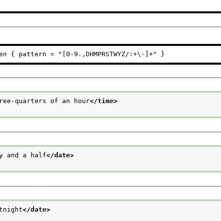
en { pattern = "[0-9.,DHMPRSTWYZ/:+\-]+" }
ree-quarters of an hour
</time>
y and a half
</date>
tnight
</date>