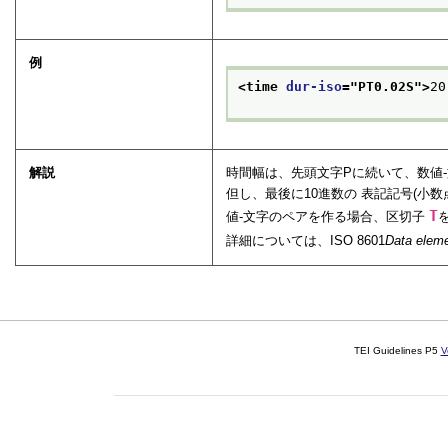
例
<time 
dur-iso
="
PT0.02S
">
20
解説
時間幅は、先頭文字Pに続いて、数値-文
但し、最後に10進数の 表記記号(小
T
値-文字のペアを作る場合、区切子
詳細については、ISO 8601
Data eleme
TEI Guidelines P5
V