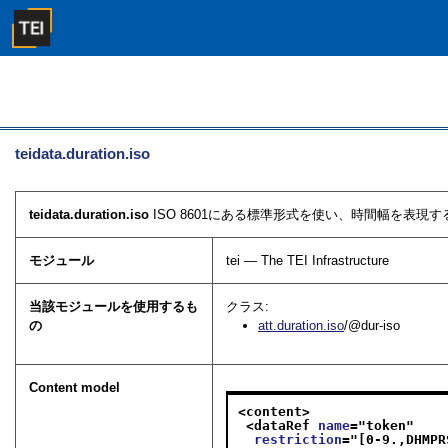
teidata.duration.iso
teidata.duration.iso
ISO 8601にある標準形式を使い、時間幅を表現
モジュール
tei — The TEI Infrastructure
当該モジュールを使用するも
クラス:
の
att.duration.iso
/@dur-iso
Content model
<content>
<dataRef 
name
="
token
"
restriction
="
[0-9.,DHMPR