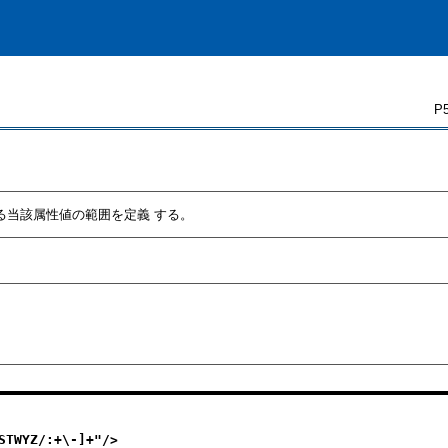
P5
する当該属性値の範囲を定義 する。
STWYZ/:+\-]+
"/>