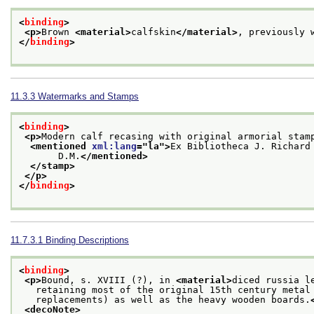
<
binding
>
<p>
Brown 
<material>
calfskin
</material>
, previously 
</
binding
>
11.3.3
Watermarks and Stamps
<
binding
>
<p>
Modern calf recasing with original armorial stam
<mentioned 
xml:lang
="
la
">
Ex Bibliotheca J. Richard
       D.M.
</mentioned>
</stamp>
</p>
</
binding
>
11.7.3.1
Binding Descriptions
<
binding
>
<p>
Bound, s. XVIII (?), in 
<material>
diced russia l
   retaining most of the original 15th century metal
   replacements) as well as the heavy wooden boards.
<decoNote>