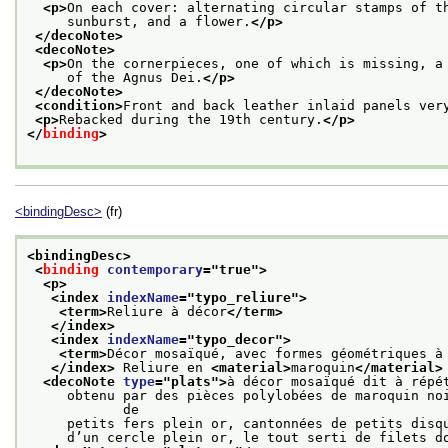
<p>
On each cover: alternating circular stamps of t
     sunburst, and a flower.
</p>
</decoNote>
<decoNote>
<p>
On the cornerpieces, one of which is missing, a
     of the Agnus Dei.
</p>
</decoNote>
<condition>
Front and back leather inlaid panels ver
<p>
Rebacked during the 19th century.
</p>
</
binding
>
<bindingDesc>
(fr)
<bindingDesc>
<
binding
contemporary
="
true
">
<p>
<index 
indexName
="
typo_reliure
">
<term>
Reliure à décor
</term>
</index>
<index 
indexName
="
typo_decor
">
<term>
Décor mosaïqué, avec formes géométriques à
</index>
 Reliure en 
<material>
maroquin
</material>
<decoNote 
type
="
plats
">
à décor mosaïqué dit à répé
     obtenu par des pièces polylobées de maroquin noi
            de
     petits fers plein or, cantonnées de petits disq
     d’un cercle plein or, le tout serti de filets d