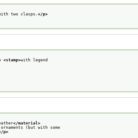
with two clasps.
</p>
p 
<stamp>
with legend
eather
</material>
 ornaments (but with some
</p>