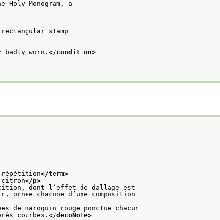
he Holy Monogram, a
 rectangular stamp
y badly worn.
</condition>
 répétition
</term>
 citron
</p>
tition, dont l’effet de dallage est
r, ornée chacune d’une composition

ues de maroquin rouge ponctué chacun
orés courbes.
</decoNote>