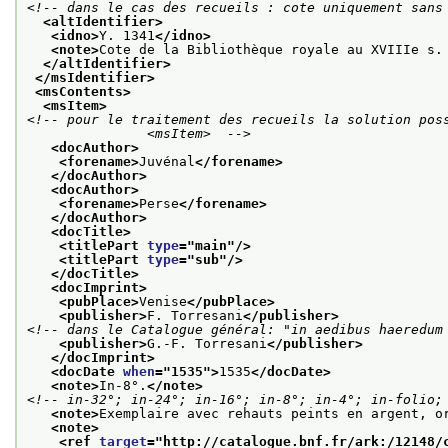
<!-- dans le cas des recueils : cote uniquement sans
<altIdentifier>
<idno>
Y. 1341
</idno>
<note>
Cote de la Bibliothèque royale au XVIIIe s.
</altIdentifier>
</msIdentifier>
<msContents>
<msItem>
<!-- pour le traitement des recueils la solution poss
               <msItem>  -->
<docAuthor>
<forename>
Juvénal
</forename>
</docAuthor>
<docAuthor>
<forename>
Perse
</forename>
</docAuthor>
<docTitle>
<titlePart 
type
="
main
"/>
<titlePart 
type
="
sub
"/>
</docTitle>
<docImprint>
<pubPlace>
Venise
</pubPlace>
<publisher>
F. Torresani
</publisher>
<!-- dans le Catalogue général: "in aedibus haeredum
<publisher>
G.-F. Torresani
</publisher>
</docImprint>
<docDate 
when
="
1535
">
1535
</docDate>
<note>
In-8°.
</note>
<!-- in-32°; in-24°; in-16°; in-8°; in-4°; in-folio;
<note>
Exemplaire avec rehauts peints en argent, o
<note>
<ref 
target
="
http://catalogue.bnf.fr/ark:/12148/