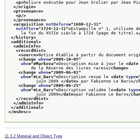
<p>
Reliure exécutée pour Jean Grolier par Jean Pi
</origin>
<provenance>
<p/>
</provenance>
<acquisition 
notBefore
="
1680-12-31
"
notAfter
="
1724-12-31
">
Estampille n° 1, utilisée d
     la fin du XVIIe siècle à 1724 (page de titre).
<
</history>
<additional>
<adminInfo>
<recordHist>
<source>
Notice établie à partir du document orig
<change 
when
="
2009-10-05
"
who
="
#Markova
">
Description mise à jour le 
<date
         de la Réserve des livres rares
</change>
<change 
when
="
2009-06-01
"
who
="
#Le_Bars
">
Description revue le 
<date 
type
=
           juin 2009 
</date>
 par Fabienne Le Bars
</c
<change 
when
="
2009-06-25
"
who
="
#Le_Bars
">
Description validée le
<date 
type
           juin 2009
</date>
par Fabienne Le Bars
</cha
</recordHist>
</adminInfo>
</additional>
</msDesc>
11.3.2
Material and Object Type