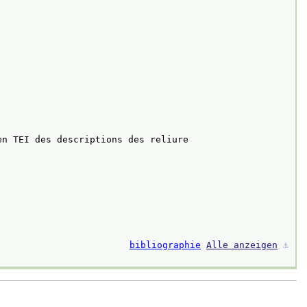
en TEI des descriptions des reliure
bibliographie
Alle anzeigen
⚓︎