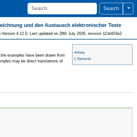
Togg
Search
szeichnung und den Austausch elektronischer Texte
 Version 4.12.0. Last updated on 28th July 2026, revision 113e933e2
Anfang
s, the examples have been drawn from
C Elements
amples may be direct translations of