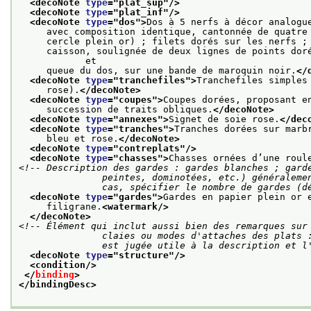
<decoNote 
type
="
plat_sup
"/>
<decoNote 
type
="
plat_inf
"/>
<decoNote 
type
="
dos
">
Dos à 5 nerfs à décor analogu
     avec composition identique, cantonnée de quatre
     cercle plein or) ; filets dorés sur les nerfs ;
     caisson, soulignée de deux lignes de points doré
            et
     queue du dos, sur une bande de maroquin noir.
</
<decoNote 
type
="
tranchefiles
">
Tranchefiles simples
     rose).
</decoNote>
<decoNote 
type
="
coupes
">
Coupes dorées, proposant e
     succession de traits obliques.
</decoNote>
<decoNote 
type
="
annexes
">
Signet de soie rose.
</dec
<decoNote 
type
="
tranches
">
Tranches dorées sur marb
     bleu et rose.
</decoNote>
<decoNote 
type
="
contreplats
"/>
<decoNote 
type
="
chasses
">
Chasses ornées d’une roul
<!-- Description des gardes : gardes blanches ; garde
               peintes, dominotées, etc.) généralement suivies de gardes blanches ; dans tous les

               cas, spécifier le nombre de gar
<decoNote 
type
="
gardes
">
Gardes en papier plein or 
     filigrane.
<watermark/>
</decoNote>
<!-- Élément qui inclut aussi bien des remarques sur 
               claies ou modes d'attaches des plats : tous éléments de la structure dont la description

               est jugée utile à la descripti
<decoNote 
type
="
structure
"/>
<condition/>
</
binding
>
</bindingDesc>