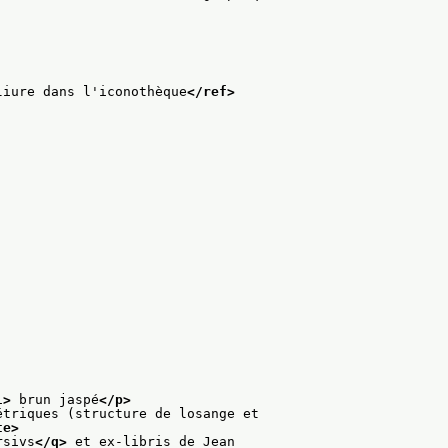
liure dans l'iconothèque
</ref>
l>
 brun jaspé
</p>
étriques (structure de losange et
te>
rsivs
</q>
 et ex-libris de Jean