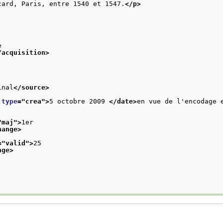
card, Paris, entre 1540 et 1547.
</p>
e
/acquisition>
inal
</source>
 
type
="
crea
">
5 octobre 2009 
</date>
en vue de l'encodage 
"
maj
">
1er
hange>
="
valid
">
25
nge>