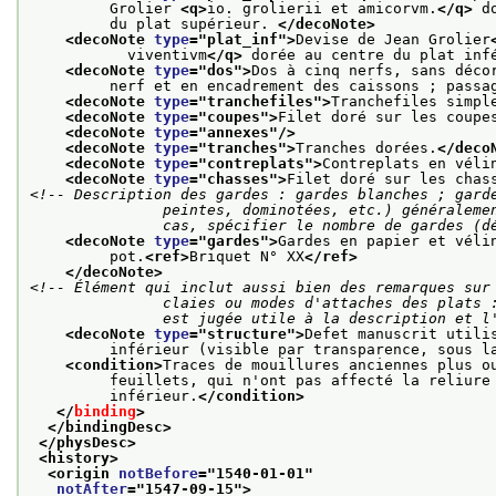
         Grolier 
<q>
io. grolierii et amicorvm.
</q>
 d
         du plat supérieur. 
</decoNote>
<decoNote 
type
="
plat_inf
">
Devise de Jean Grolier
           viventivm
</q>
 dorée au centre du plat inf
<decoNote 
type
="
dos
">
Dos à cinq nerfs, sans déco
         nerf et en encadrement des caissons ; passa
<decoNote 
type
="
tranchefiles
">
Tranchefiles simpl
<decoNote 
type
="
coupes
">
Filet doré sur les coupe
<decoNote 
type
="
annexes
"/>
<decoNote 
type
="
tranches
">
Tranches dorées.
</deco
<decoNote 
type
="
contreplats
">
Contreplats en véli
<decoNote 
type
="
chasses
">
Filet doré sur les chas
<!-- Description des gardes : gardes blanches ; garde
               peintes, dominotées, etc.) généralement suivies de gardes blanches ; dans tous les

               cas, spécifier le nombre de gar
<decoNote 
type
="
gardes
">
Gardes en papier et véli
         pot.
<ref>
Briquet N° XX
</ref>
</decoNote>
<!-- Élément qui inclut aussi bien des remarques sur 
               claies ou modes d'attaches des plats : tous éléments de la structure dont la description

               est jugée utile à la descripti
<decoNote 
type
="
structure
">
Defet manuscrit utili
         inférieur (visible par transparence, sous l
<condition>
Traces de mouillures anciennes plus o
         feuillets, qui n'ont pas affecté la reliure
         inférieur.
</condition>
</
binding
>
</bindingDesc>
</physDesc>
<history>
<origin 
notBefore
="
1540-01-01
"
notAfter
="
1547-09-15
">