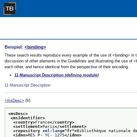
Beispiel:
<binding>
These search results reproduce every example of the use of <binding> in t
discussion of other elements in the Guidelines and illustrating the use of 
each other, and hence identical from the perspective of their encoding.
11
Manuscript Description
(defining module)
11
Manuscript Description
<msDesc>
(fr)
<msDesc>
<msIdentifier>
<country>
France
</country>
<settlement>
Paris
</settlement>
<repository 
xml:lang
="
fr
">
Bibliothèque nationale d
<idno>
RES P- YC- 1275
</idno>