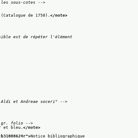
 les sous-cotes -->
 (Catalogue de 1750).
</note>
ible est de répéter l'élément

 Aldi et Andreae soceri" -->
 gr. folio -->
r et bleu.
</note>
cb31088624r
">
Notice bibliographique