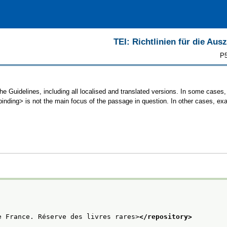
TEI: Richtlinien für die Au
P5
he Guidelines, including all localised and translated versions. In some case
<binding> is not the main focus of the passage in question. In other cases, ex
e France. Réserve des livres rares>
</repository>