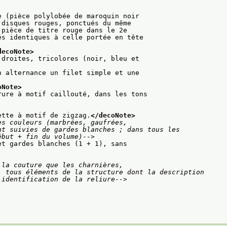
e (pièce polylobée de maroquin noir
 disques rouges, ponctués du même
 pièce de titre rouge dans le 2e
s identiques à celle portée en tête

decoNote>
 droites, tricolores (noir, bleu et
n alternance un filet simple et une
oNote>
rure à motif caillouté, dans les tons
ette à motif de zigzag.
</decoNote>
s couleurs (marbrées, gaufrées,

des (début + fin du volume)-->
et gardes blanches (1 + 1), sans
la couture que les charnières,

on et l'identification de la reliure-->