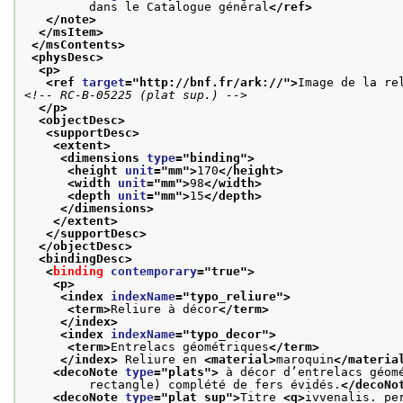
         dans le Catalogue général
</ref>
</note>
</msItem>
</msContents>
<physDesc>
<p>
<ref 
target
="
http://bnf.fr/ark://
">
Image de la re
<!-- RC-B-05225 (plat sup.) -->
</p>
<objectDesc>
<supportDesc>
<extent>
<dimensions 
type
="
binding
">
<height 
unit
="
mm
">
170
</height>
<width 
unit
="
mm
">
98
</width>
<depth 
unit
="
mm
">
15
</depth>
</dimensions>
</extent>
</supportDesc>
</objectDesc>
<bindingDesc>
<
binding
contemporary
="
true
">
<p>
<index 
indexName
="
typo_reliure
">
<term>
Reliure à décor
</term>
</index>
<index 
indexName
="
typo_decor
">
<term>
Entrelacs géométriques
</term>
</index>
 Reliure en 
<material>
maroquin
</materia
<decoNote 
type
="
plats
">
 à décor d’entrelacs géom
         rectangle) complété de fers évidés.
</decoNo
<decoNote 
type
="
plat_sup
">
Titre 
<q>
ivvenalis. pe