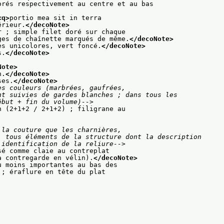
orés respectivement au centre et au bas
<q>
portio mea sit in terra
érieur.
</decoNote>
r ; simple filet doré sur chaque
ges de chaînette marqués de même.
</decoNote>
es unicolores, vert foncé.
</decoNote>
s.
</decoNote>
Note>
n.
</decoNote>
ses.
</decoNote>
s couleurs (marbrées, gaufrées,

des (début + fin du volume)-->
n (2+1+2 / 2+1+2) ; filigrane au
la couture que les charnières,

on et l'identification de la reliure-->
sé comme claie au contreplat
a contregarde en vélin).
</decoNote>
u moins importantes au bas des
 ; éraflure en tête du plat