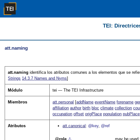
TEI: Directrice
att.naming
att.naming
identifica los atributos comunes a los elementos que se refie
Strings
14.3.7
Names and Nyms
]
Módulo
tei — The TEI Infrastructure
Miembros
att.personal
[
addName
eventName
forename
ge
affiliation
author
birth
bloc
climate
collection
cou
occupation
offset
origPlace
population
pubPlace
Atributos
att.canonical
@key
@ref
role
⚓︎
may be used t