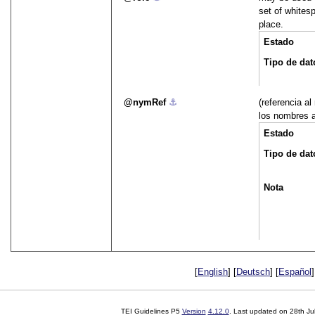
set of whites
place.
Estado
Tipo de dat
nymRef
⚓︎
(referencia a
los nombres a
Estado
Tipo de dat
Nota
[
English
] [
Deutsch
] [
Español
]
TEI Guidelines P5
Version
4.12.0
. Last updated on
28th Ju