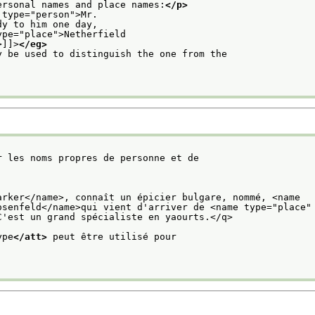
ersonal names and place names:
</p>
type="person">Mr.

q>]]>
</eg>
y be used to distinguish the one from the
r les noms propres de personne et de
ype
</att>
 peut être utilisé pour