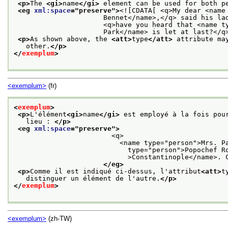
<p>
The 
<gi>
name
</gi>
 element can be used for both p
<eg 
xml:space
="
preserve
">
<![CDATA[ <q>My dear <name 
                      Bennet</name>,</q> said his lady to him one day,

                      <q>have you heard that <name type="place">Netherfield

                      Park</name> is let at last?</
<p>
As shown above, the 
<att>
type
</att>
 attribute ma
   other.
</p>
</
exemplum
>
<exemplum>
(fr)
<
exemplum
>
<p>
L'élément
<gi>
name
</gi>
 est employé à la fois pou
   lieu : 
</p>
<eg 
xml:space
="
preserve
">
                        <q>

                          <name type="person">Mrs. Parker</name>, connaît un épicier bulgare, nommé, <name

                            type="person">Popochef Rosenfeld</name>qui vient d'arriver de <name type="place"

                            >Constantinople</name>. C'est un grand spécialiste en yaourts.</q>

</eg>
<p>
Comme il est indiqué ci-dessus, l'attribut
<att>
t
   distinguer un élément de l'autre.
</p>
</
exemplum
>
<exemplum>
(zh-TW)