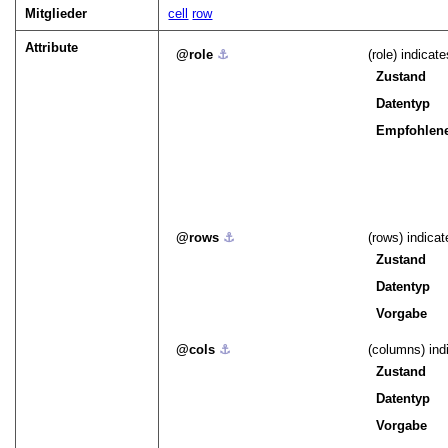
Mitglieder
cell
row
Attribute
role
⚓︎
(role) indicate
Zustand
Datentyp
Empfohlene
rows
⚓︎
(rows) indica
Zustand
Datentyp
Vorgabe
cols
⚓︎
(columns) ind
Zustand
Datentyp
Vorgabe