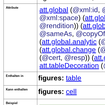
Attribute
att.global
(
@xml:id
,
@xml:space
) (
att.gl
@rendition
)) (
att.glo
@sameAs
,
@copyO
(
att.global.analytic
(
(
att.global.change
(
@
(
@cert
,
@resp
)) (
att
att.tableDecoration
(
Enthalten in
figures:
table
Kann enthalten
figures:
cell
Beispiel