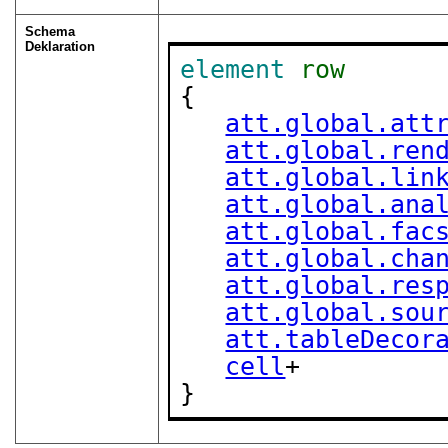
Schema
Deklaration
element
row
{

att.global.att
att.global.ren
att.global.lin
att.global.ana
att.global.fac
att.global.cha
att.global.res
att.global.sou
att.tableDecor
cell
+

}