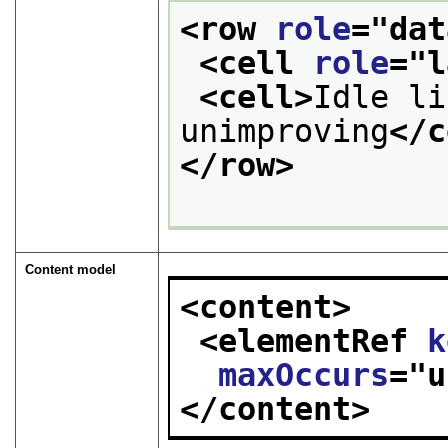
<row 
role
="
dat
<cell 
role
="
l
<cell>
Idle li
unimproving
</c
</row>
Content model
<content>
<elementRef 
k
maxOccurs
="
u
</content>