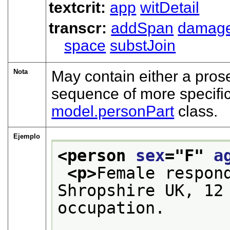
textcrit:
app
witDetail
transcr:
addSpan
damag
space
substJoin
Nota
May contain either a pros
sequence of more specifi
model.personPart
class.
Ejemplo
<person 
sex
="
F
" 
a
<p>
Female respond
Shropshire UK, 12 
occupation.

                        Speaks Fren