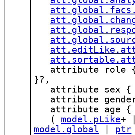
att.global.facs
att.global.chan
att.global.resp
att.global.sour
att.editLike.at
att.sortable.at
   attribute role
}?,

   attribute sex 
   attribute gend
   attribute age {
   ( 
model.pLike
+ 
model.global
 | 
ptr