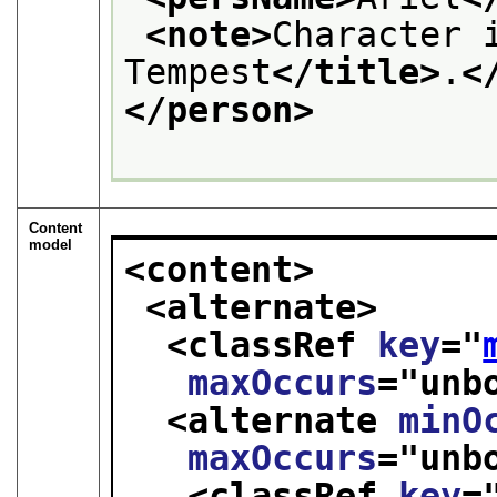
<note>
Character 
Tempest
</title>
.
<
</person>
Content
model
<content>
<alternate>
<classRef 
key
="
maxOccurs
="
unb
<alternate 
minO
maxOccurs
="
unb
<classRef 
key
=