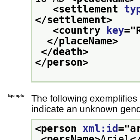
<settlement 
ty
</settlement>
<country 
key
="
</placeName>
</death>
</person>
Ejemplo
The following exemplifies
indicate an unknown gender
<person 
xml:id
="
a
<persName>
Ariel
<