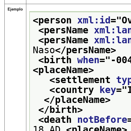
Ejemplo
<person 
xml:id
="
O
<persName 
xml:la
<persName 
xml:la
Naso
</persName>
<birth 
when
="
-00
<placeName>
<settlement 
ty
<country 
key
="
</placeName>
</birth>
<death 
notBefore
18 AD 
<placeName>