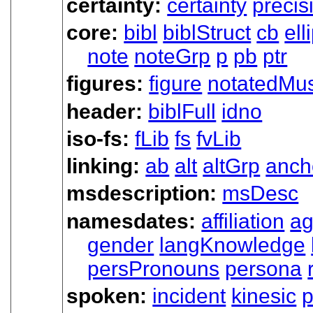
certainty:
certainty
precis
core:
bibl
biblStruct
cb
ell
note
noteGrp
p
pb
ptr
figures:
figure
notatedMus
header:
biblFull
idno
iso-fs:
fLib
fs
fvLib
linking:
ab
alt
altGrp
anch
msdescription:
msDesc
namesdates:
affiliation
a
gender
langKnowledge
persPronouns
persona
spoken:
incident
kinesic