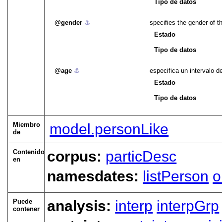
Tipo de datos
gender
⚓︎
specifies the gender of t
Estado
Tipo de datos
age
⚓︎
especifica un intervalo 
Estado
Tipo de datos
Miembro
model.personLike
de
Contenido
corpus:
particDesc
en
namesdates:
listPerson
o
Puede
analysis:
interp
interpGrp
contener