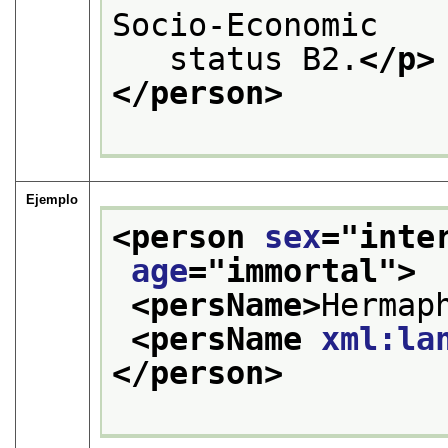
Socio-Economic
   status B2.
</p>
</person>
Ejemplo
<person 
sex
="
inte
age
="
immortal
">
<persName>
Hermap
<persName 
xml:la
</person>