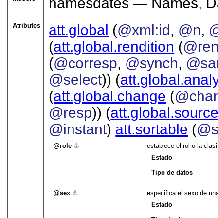
namesdates — Names, Dat
Atributos
att.global
(
@xml:id
,
@n
,
@
(
att.global.rendition
(
@re
(
@corresp
,
@synch
,
@sa
@select
)) (
att.global.analy
(
att.global.change
(
@cha
@resp
)) (
att.global.sourc
@instant
)
att.sortable
(
@s
role
⚓︎
establece el rol o la clas
Estado
Tipo de datos
sex
⚓︎
especifica el sexo de un
Estado