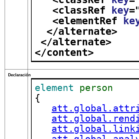
<classRef 
key
=
<elementRef 
ke
</alternate>
</alternate>
</content>
Declaración
element
person
{

att.global.attr
att.global.rend
att.global.link
att.global.anal