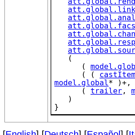
att.global.ren
att.global.lin
att.global.ana
att.global.fac
att.global.cha
att.global.res
att.global.sou
   (

      ( 
model.glo
      ( ( 
castIte
model.global
* )+,

      ( 
trailer
, 
   )

}
[
English
] [
Deutsch
] [
Español
] [
I