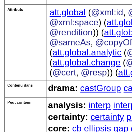
Attributs
att.global
(
@xml:id
,
@xml:space
) (
att.gl
@rendition
)) (
att.glo
@sameAs
,
@copyO
(
att.global.analytic
(
(
att.global.change
(
@
(
@cert
,
@resp
)) (
att
Contenu dans
drama:
castGroup
ca
Peut contenir
analysis:
interp
inte
certainty:
certainty
p
core:
cb
ellipsis
gap