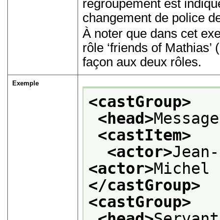
regroupement est indiqu
changement de police de 
À noter que dans cet exe
rôle
‘friends of Mathias’
(
façon aux deux rôles.
Exemple
<castGroup>
<head>
Message
<castItem>
<actor>
Jean-
<actor>
Michel 
</castGroup>
<castGroup>
<head>
Servant