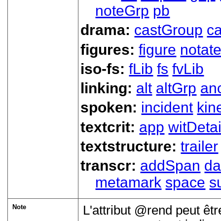
noteGrp
pb
drama:
castGroup
ca
figures:
figure
notat
iso-fs:
fLib
fs
fvLib
linking:
alt
altGrp
an
spoken:
incident
kin
textcrit:
app
witDetai
textstructure:
trailer
transcr:
addSpan
d
metamark
space
s
Note
L'attribut
rend
peut être