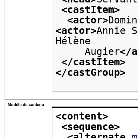
<castItem>
<actor>
Domin
<actor>
Annie S
Hélène
     Augier
</a
</castItem>
</castGroup>
Modèle de contenu
<content>
<sequence>
<alternate 
m