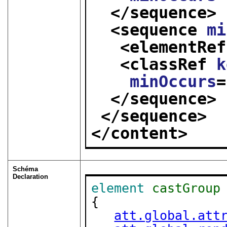
</sequence>
<sequence 
mi
<elementRef
<classRef 
k
minOccurs
=
</sequence>
</sequence>
</content>
Schéma
Declaration
element
castGroup
{

att.global.att