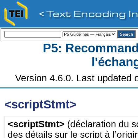
P5: Recommanda
l'échan
Version 4.6.0. Last updated o
<scriptStmt>
<scriptStmt>
(déclaration du s
des détails sur le script à l’orig