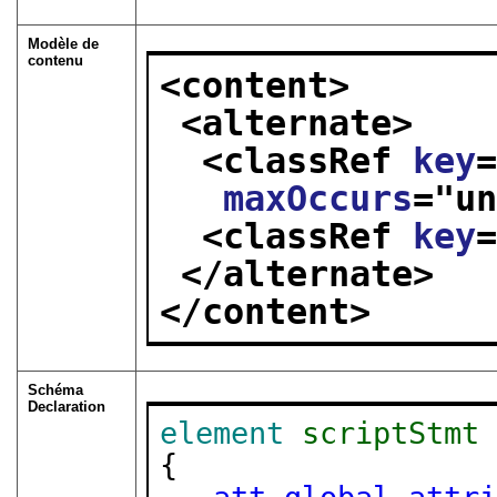
Modèle de
contenu
<content>
<alternate>
<classRef 
key
maxOccurs
="
u
<classRef 
key
</alternate>
</content>
Schéma
Declaration
element
scriptStmt
{
