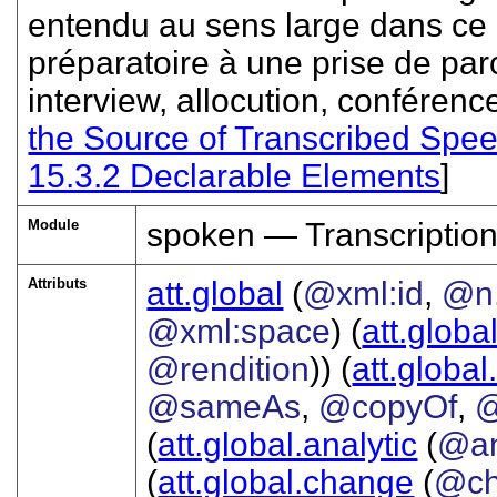
entendu au sens large dans ce
préparatoire à une prise de par
interview, allocution, conférence,
the Source of Transcribed Spe
15.3.2
Declarable Elements
]
Module
spoken — Transcriptio
Attributs
att.global
(
@xml:id
,
@n
@xml:space
) (
att.globa
@rendition
)) (
att.global
@sameAs
,
@copyOf
,
@
(
att.global.analytic
(
@a
(
att.global.change
(
@ch