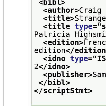
<bibl>
<author>
Craig
<title>
Strang
<title 
type
="
Patricia Highsm
<edition>
Frenc
edition
</editio
<idno 
type
="
I
2
</idno>
<publisher>
Sa
</bibl>
</scriptStmt>