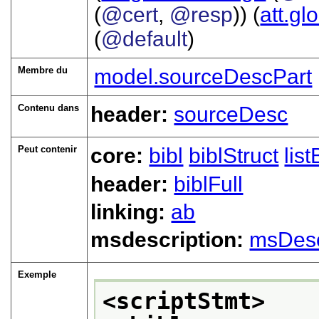
(
@cert
,
@resp
)) (
att.gl
(
@default
)
Membre du
model.sourceDescPart
Contenu dans
header:
sourceDesc
Peut contenir
core:
bibl
biblStruct
list
header:
biblFull
linking:
ab
msdescription:
msDes
Exemple
<scriptStmt>