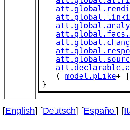
att.global.attr
att.global.rend
att.global.link
att.global.anal
att.global.facs
att.global.chan
att.global.resp
att.global.sour
att.declarable.
   ( 
model.pLike
+ 
}
[
English
] [
Deutsch
] [
Español
] [
I