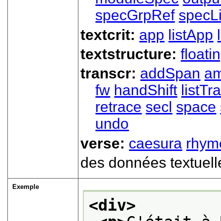
specGrpRef
specLi
textcrit:
app
listApp
textstructure:
floati
transcr:
addSpan
a
fw
handShift
listT
retrace
secl
space
undo
verse:
caesura
rhym
des données textuell
Exemple
<div>