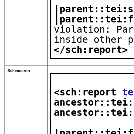
|parent::tei:s
|parent::tei:f
violation: Par
inside other p
</sch:report>
Schematron
<sch:report 
te
ancestor::tei:
ancestor::tei:
|parent::tei:f