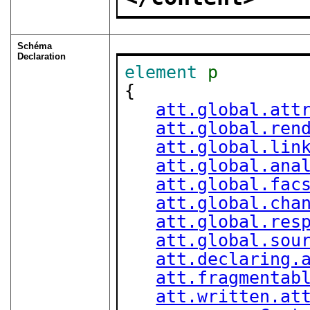
Schéma
Declaration
element
p
{

att.global.att
att.global.ren
att.global.lin
att.global.ana
att.global.fac
att.global.cha
att.global.res
att.global.sou
att.declaring.
att.fragmentab
att.written.at