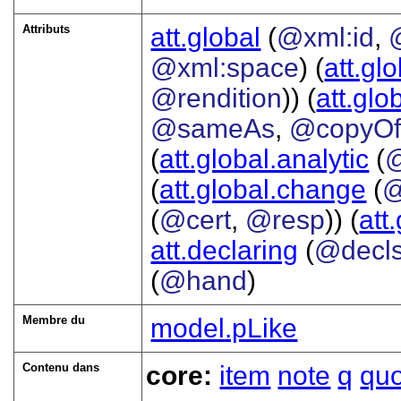
Attributs
att.global
(
@xml:id
,
@xml:space
) (
att.gl
@rendition
)) (
att.glo
@sameAs
,
@copyO
(
att.global.analytic
(
(
att.global.change
(
@
(
@cert
,
@resp
)) (
att
att.declaring
(
@decl
(
@hand
)
Membre du
model.pLike
Contenu dans
core:
item
note
q
qu