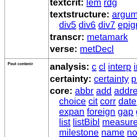
textcrit:
lem
rdg
textstructure:
argum
div5
div6
div7
epig
transcr:
metamark
verse:
metDecl
Peut contenir
analysis:
c
cl
interp
certainty:
certainty
p
core:
abbr
add
addr
choice
cit
corr
date
expan
foreign
gap
list
listBibl
measur
milestone
name
no