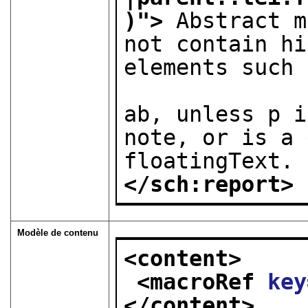
)
">
 Abstract m
not contain hi
elements such

                      
ab, unless p i
note, or is a 
floatingText.
</sch:report>
Modèle de contenu
<content>
<macroRef 
key
</content>