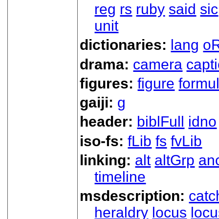
reg
rs
ruby
said
sic
unit
dictionaries:
lang
oR
drama:
camera
capt
figures:
figure
formu
gaiji:
g
header:
biblFull
idno
iso-fs:
fLib
fs
fvLib
linking:
alt
altGrp
an
timeline
msdescription:
catc
heraldry
locus
loc