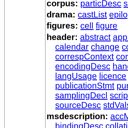
corpus:
particDesc
s
drama:
castList
epil
figures:
cell
figure
header:
abstract
app
calendar
change
c
correspContext
co
encodingDesc
han
langUsage
licence
publicationStmt
pu
samplingDecl
scri
sourceDesc
stdVal
msdescription:
acc
bindingDesc
collat