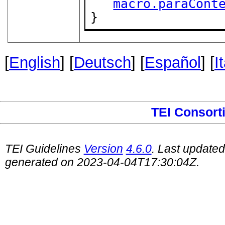
macro.paraCont
}
[
English
] [
Deutsch
] [
Español
] [
I
TEI Consort
TEI Guidelines
Version
4.6.0
. Last update
generated on 2023-04-04T17:30:04Z.