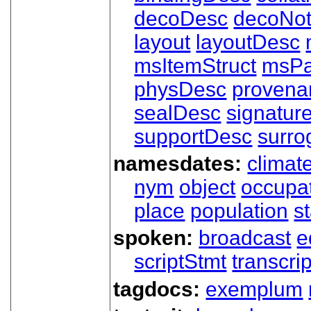
decoDesc
decoNo
layout
layoutDesc
msItemStruct
msPa
physDesc
provena
sealDesc
signatur
supportDesc
surro
namesdates:
climat
nym
object
occupa
place
population
s
spoken:
broadcast
e
scriptStmt
transcri
tagdocs:
exemplum