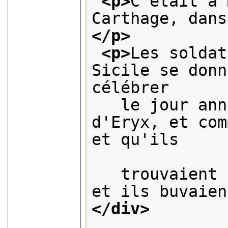
<p>
C'était à 
Carthage, dans
</p>
<p>
Les soldat
Sicile se donn
célébrer
   le jour ann
d'Eryx, et com
et qu'ils

   trouvaient 
et ils buvaien
</div>