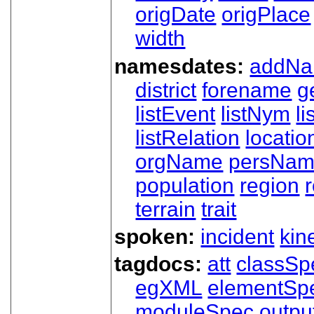
origDate
origPlace
width
namesdates:
addN
district
forename
g
listEvent
listNym
li
listRelation
locatio
orgName
persNa
population
region
terrain
trait
spoken:
incident
kin
tagdocs:
att
classSp
egXML
elementSp
moduleSpec
outpu