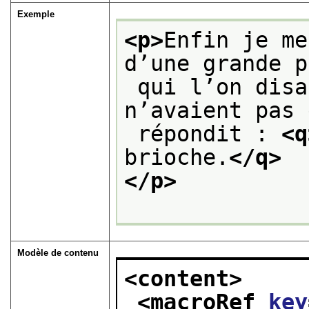
Exemple
<p>
Enfin je me
d’une grande p
 qui l’on disait que les paysans 
n’avaient pas 
 répondit : 
<q
brioche.
</q>
</p>
Modèle de contenu
<content>
<macroRef 
key