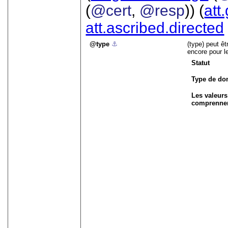
(
@cert
,
@resp
)) (
att
att.ascribed.directed
type
⚓︎
(type) peut ê
encore pour l
Statut
Type de do
Les valeur
comprennen