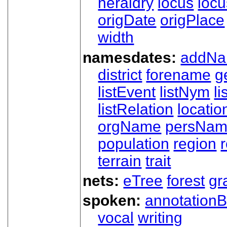
heraldry
locus
loc
origDate
origPlace
width
namesdates:
addN
district
forename
g
listEvent
listNym
li
listRelation
locatio
orgName
persNa
population
region
terrain
trait
nets:
eTree
forest
gr
spoken:
annotationB
vocal
writing