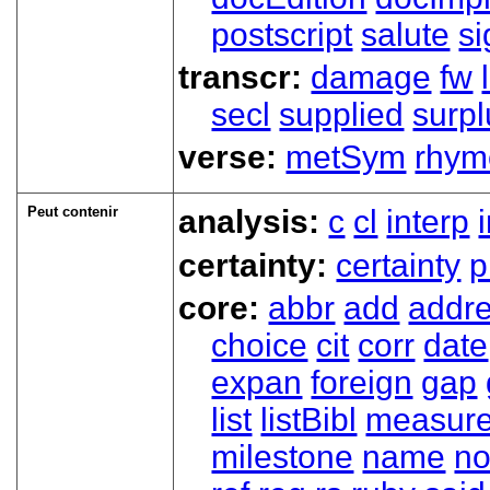
postscript
salute
s
transcr:
damage
fw
secl
supplied
surpl
verse:
metSym
rhym
Peut contenir
analysis:
c
cl
interp
certainty:
certainty
p
core:
abbr
add
addr
choice
cit
corr
date
expan
foreign
gap
list
listBibl
measur
milestone
name
no