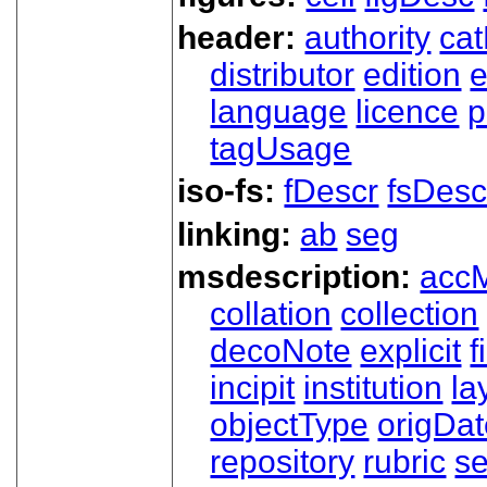
header:
authority
ca
distributor
edition
e
language
licence
p
tagUsage
iso-fs:
fDescr
fsDesc
linking:
ab
seg
msdescription:
acc
collation
collection
decoNote
explicit
f
incipit
institution
la
objectType
origDa
repository
rubric
s