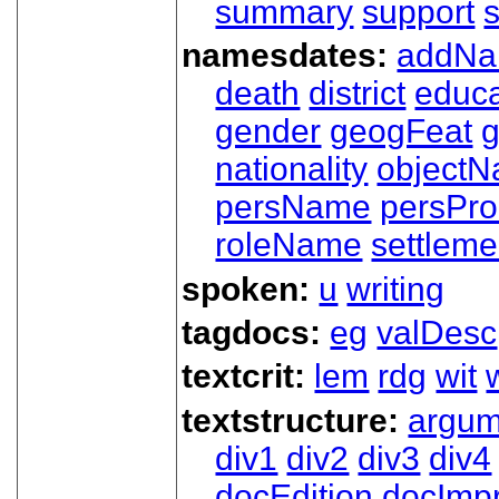
summary
support
namesdates:
addN
death
district
educa
gender
geogFeat
nationality
object
persName
persPr
roleName
settleme
spoken:
u
writing
tagdocs:
eg
valDesc
textcrit:
lem
rdg
wit
textstructure:
argum
div1
div2
div3
div4
docEdition
docImpr