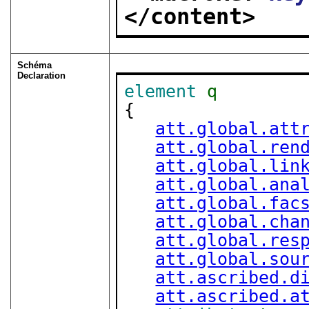
</content>
Schéma
Declaration
element
q
{

att.global.att
att.global.ren
att.global.lin
att.global.ana
att.global.fac
att.global.cha
att.global.res
att.global.sou
att.ascribed.d
att.ascribed.a