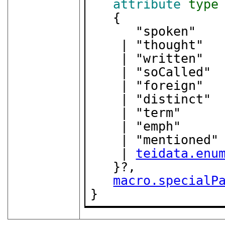
attribute
type
   {

      "spoken"

    | "thought"

    | "written"

    | "soCalled"

    | "foreign"

    | "distinct"

    | "term"

    | "emph"

    | "mentioned"

    | 
teidata.enu
   }?,

macro.specialP
}