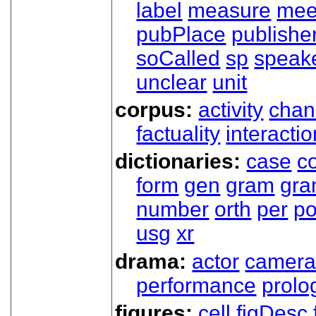
label
measure
mee
pubPlace
publishe
soCalled
sp
speak
unclear
unit
corpus:
activity
chan
factuality
interactio
dictionaries:
case
co
form
gen
gram
gr
number
orth
per
p
usg
xr
drama:
actor
camer
performance
prolo
figures:
cell
figDesc