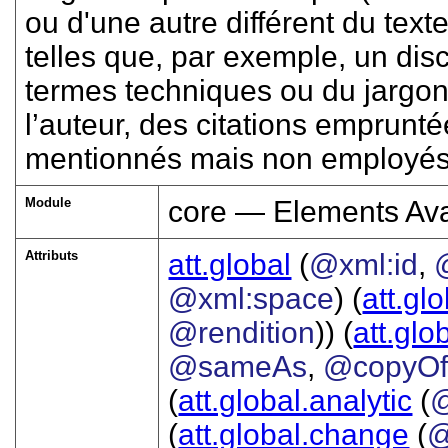
ou d'une autre différent du text
telles que, par exemple, un dis
termes techniques ou du jargon
l’auteur, des citations emprunt
mentionnés mais non employés.
Module
core — Elements Ava
Attributs
att.global
(
@xml:id
,
@xml:space
) (
att.gl
@rendition
)) (
att.glo
@sameAs
,
@copyO
(
att.global.analytic
(
(
att.global.change
(
@