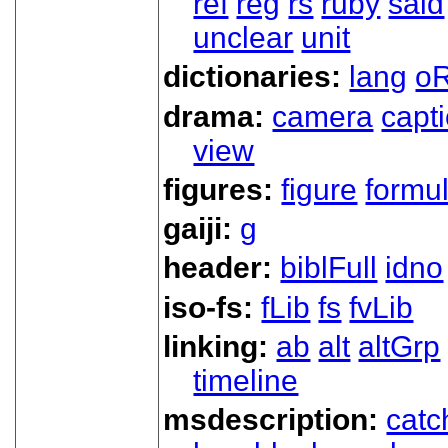
ref
reg
rs
ruby
said
unclear
unit
dictionaries:
lang
oR
drama:
camera
capt
view
figures:
figure
formu
gaiji:
g
header:
biblFull
idno
iso-fs:
fLib
fs
fvLib
linking:
ab
alt
altGrp
timeline
msdescription:
catc