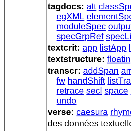
tagdocs:
att
classSp
egXML
elementSp
moduleSpec
outpu
specGrpRef
specLi
textcrit:
app
listApp
textstructure:
floati
transcr:
addSpan
a
fw
handShift
listT
retrace
secl
space
undo
verse:
caesura
rhym
des données textuell