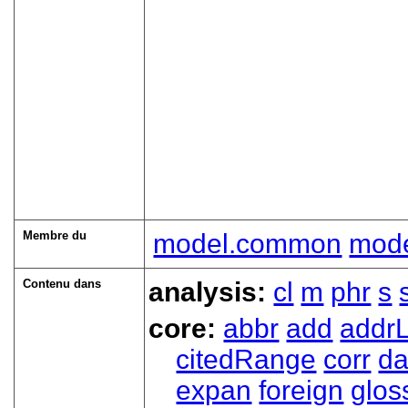
Membre du
model.common
mode
Contenu dans
analysis:
cl
m
phr
s
core:
abbr
add
addrL
citedRange
corr
da
expan
foreign
glos