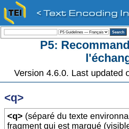
P5: Recommanda
l'échan
Version 4.6.0. Last updated o
<q>
<q>
(séparé du texte environna
fragment qui est marqué (visi