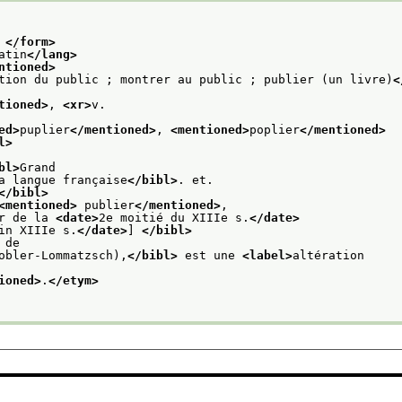
 
</form>
atin
</lang>
ntioned>
tion du public ; montrer au public ; publier (un livre)
<
tioned>
, 
<xr>
v.
ed>
puplier
</mentioned>
, 
<mentioned>
poplier
</mentioned>
l>
bl>
Grand
a langue française
</bibl>
. et.
</bibl>
<mentioned>
 publier
</mentioned>
,
r de la 
<date>
2e moitié du XIIIe s.
</date>
in XIIIe s.
</date>
] 
</bibl>
 de
obler-Lommatzsch),
</bibl>
 est une 
<label>
altération
ioned>
.
</etym>