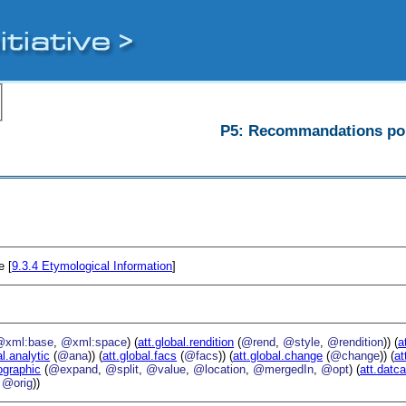
P5: Recommandations pour
e [
9.3.4
Etymological Information
]
@xml:base
,
@xml:space
) (
att.global.rendition
(
@rend
,
@style
,
@rendition
)) (
a
al.analytic
(
@ana
)) (
att.global.facs
(
@facs
)) (
att.global.change
(
@change
)) (
at
cographic
(
@expand
,
@split
,
@value
,
@location
,
@mergedIn
,
@opt
) (
att.datca
,
@orig
))