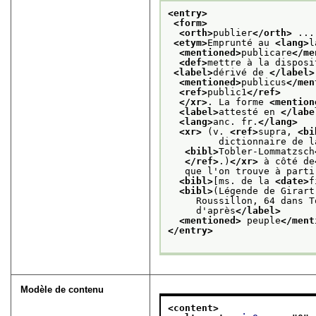
<entry>
<form>
<orth>
publier
</orth>
 ...
<etym>
Emprunté au 
<lang>
l
<mentioned>
publicare
</me
<def>
mettre à la disposi
<label>
dérivé de 
</label>
<mentioned>
publicus
</men
<ref>
public1
</ref>
</xr>
. La forme 
<mention
<label>
attesté en 
</labe
<lang>
anc. fr.
</lang>
<xr>
 (v. 
<ref>
supra, 
<bi
         dictionnaire de l
<bibl>
Tobler-Lommatzsch
</ref>
.)
</xr>
 à côté de
   que l'on trouve à parti
<bibl>
[ms. de la 
<date>
f
<bibl>
(Légende de Girart
     Roussillon, 64 dans T
     d'après
</label>
<mentioned>
 peuple
</ment
</entry>
Modèle de contenu
<content>