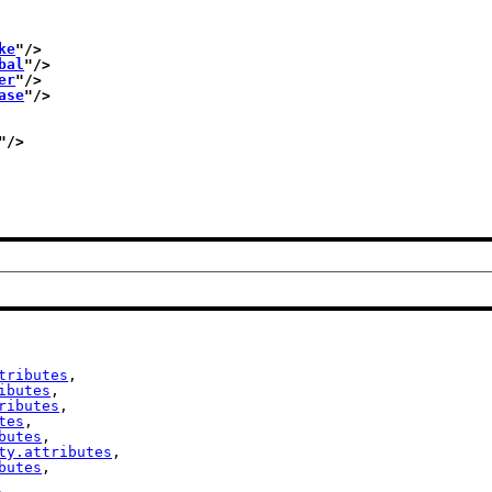
ke
"/>
bal
"/>
er
"/>
ase
"/>
"/>
tributes
,

ibutes
,

ributes
,

tes
,

butes
,

ty.attributes
,

butes
,
