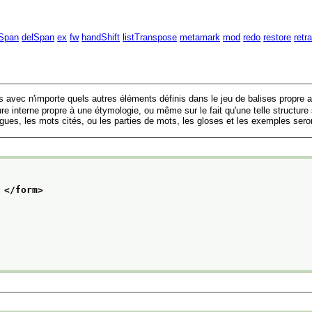
Span
delSpan
ex
fw
handShift
listTranspose
metamark
mod
redo
restore
retr
 avec n'importe quels autres éléments définis dans le jeu de balises propre a
ure interne propre à une étymologie, ou même sur le fait qu'une telle structure
gues, les mots cités, ou les parties de mots, les gloses et les exemples seront
 
</form>