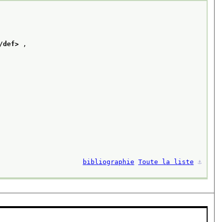
/def>
 ,
bibliographie
Toute la liste
⚓︎