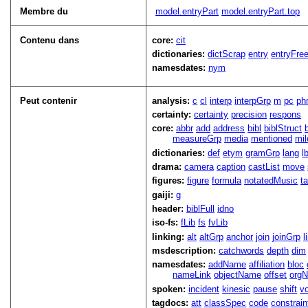
Membre du
model.entryPart
model.entryPart.top
Contenu dans
core:
cit
dictionaries:
dictScrap
entry
entryFre
namesdates:
nym
Peut contenir
analysis:
c
cl
interp
interpGrp
m
pc
ph
certainty:
certainty
precision
respons
core:
abbr
add
address
bibl
biblStruct
measureGrp
media
mentioned
mil
dictionaries:
def
etym
gramGrp
lang
lb
drama:
camera
caption
castList
move
figures:
figure
formula
notatedMusic
t
gaiji:
g
header:
biblFull
idno
iso-fs:
fLib
fs
fvLib
linking:
alt
altGrp
anchor
join
joinGrp
l
msdescription:
catchwords
depth
dim
namesdates:
addName
affiliation
bloc
nameLink
objectName
offset
org
spoken:
incident
kinesic
pause
shift
v
tagdocs:
att
classSpec
code
constrai