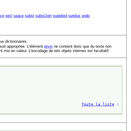
ace
secl
space
subst
substJoin
supplied
surplus
undo
ux dictionnaires.
 soit appropriée. L'élément
etym
ne contient donc que du texte non
 mis en valeur. L'encodage de tels objets internes est facultatif.
Toute la liste
⚓︎