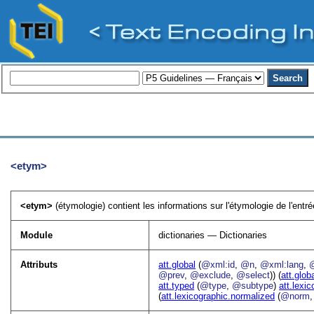
<etym>
<etym>
(étymologie) contient les informations sur l'étymologie de l'entré
Module
dictionaries — Dictionaries
Attributs
att.global
(
@xml:id
,
@n
,
@xml:lang
,
@prev
,
@exclude
,
@select
)) (
att.glob
att.typed
(
@type
,
@subtype
)
att.lexi
(
att.lexicographic.normalized
(
@norm