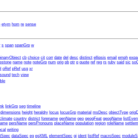
e
etym
hom
re
sense
r
s
span
spanGrp
w
binaryObject
cb
choice
cit
corr
date
del
desc
distinct
ellipsis
email
emph
expa
estone
name
note
noteGrp
num
orig
pb
ptr
q
quote
ref
reg
rs
ruby
said
sic
soC
l
oRef
pRef
usg
xr
sound
tech
view
able
ink
linkGrp
seg
timeline
dimensions
height
heraldry
locus
locusGrp
material
msDesc
objectType
orig
climate
country
district
forename
genName
geo
geogFeat
geogName
listEven
Name
persName
persPronouns
placeName
population
region
roleName
settle
ocal
writing
ntSpec
dataSpec
eg
egXML
elementSpec
gi
ident
listRef
macroSpec
moduleS