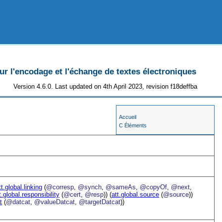
 l'encodage et l'échange de textes électroniques
Version 4.6.0. Last updated on 4th April 2023, revision f18deffba
Accueil
C Éléments
tt.global.linking
(
@corresp
,
@synch
,
@sameAs
,
@copyOf
,
@next
,
t.global.responsibility
(
@cert
,
@resp
)) (
att.global.source
(
@source
))
t
(
@datcat
,
@valueDatcat
,
@targetDatcat
))