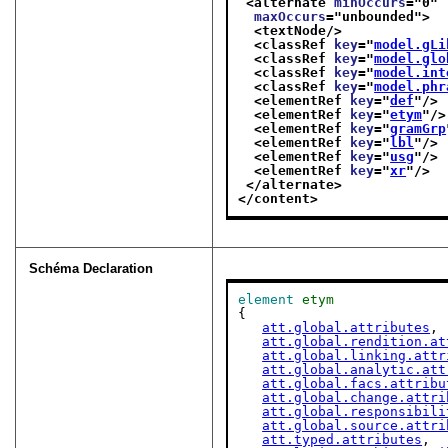
<alternate 
minOccurs
="
0
"
maxOccurs
="
unbounded
">
<textNode/>
<classRef 
key
="
model.gLi
<classRef 
key
="
model.glo
<classRef 
key
="
model.int
<classRef 
key
="
model.phr
<elementRef 
key
="
def
"/>
<elementRef 
key
="
etym
"/>
<elementRef 
key
="
gramGrp
<elementRef 
key
="
lbl
"/>
<elementRef 
key
="
usg
"/>
<elementRef 
key
="
xr
"/>
</alternate>
</content>
Schéma Declaration
element
etym
{

att.global.attributes
,

att.global.rendition.at
att.global.linking.attr
att.global.analytic.att
att.global.facs.attribu
att.global.change.attri
att.global.responsibili
att.global.source.attri
att.typed.attributes
,
