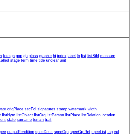
n
foreign
gap
gb
gloss
graphic
hi
index
label
lb
list
listBibl
measure
alled
stage
term
time
title
unclear
unit
Date
origPlace
secFol
signatures
stamp
watermark
width
t
listNym
listObject
listOrg
listPerson
listPlace
listRelation
location
ment
state
surname
terrain
trait
pec
outputRendition
specDesc
specGrp
specGrpRef
specList
tag
val