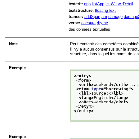
textcrit:
app
listApp
listWit
witDetail
textstructure:
floatingText
transcr:
addSpan
am
damage
damage
verse:
caesura
rhyme
des données textuelles
Note
Peut contenir des caractères combinés
Il n'y a aucun consensus sur la struct
structuré, dans lequel les noms de lan
Exemple
<entry>
<form>
<orth>
weekend
</orth>
 ...
<etym 
type
="
borrowing
">
<lbl>
source:
</lbl>
<lang>
English
</lang>
<oRef>
weekend
</oRef>
</etym>
</entry>
Exemple