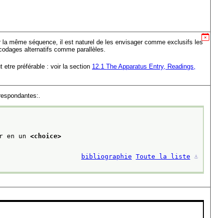
 la même séquence, il est naturel de les envisager comme exclusifs les
ncodages alternatifs comme parallèles.
 etre préférable : voir la section
12.1
The Apparatus Entry, Readings,
rrespondantes:.
r en un 
<choice>
bibliographie
Toute la liste
⚓︎