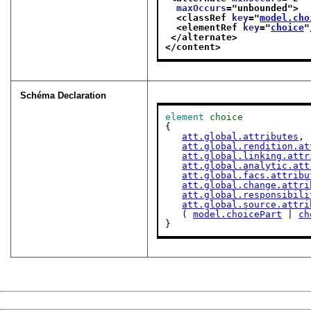
maxOccurs
="
unbounded
">
<classRef 
key
="
model.cho
<elementRef 
key
="
choice
"
</alternate>
</content>
Schéma Declaration
element
choice
{

att.global.attributes
,

att.global.rendition.at
att.global.linking.attr
att.global.analytic.att
att.global.facs.attribu
att.global.change.attri
att.global.responsibili
att.global.source.attri
   ( 
model.choicePart
 | 
ch
}