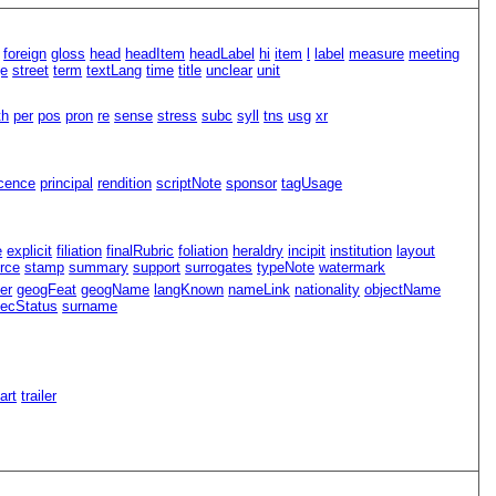
foreign
gloss
head
headItem
headLabel
hi
item
l
label
measure
meeting
ge
street
term
textLang
time
title
unclear
unit
th
per
pos
pron
re
sense
stress
subc
syll
tns
usg
xr
icence
principal
rendition
scriptNote
sponsor
tagUsage
e
explicit
filiation
finalRubric
foliation
heraldry
incipit
institution
layout
rce
stamp
summary
support
surrogates
typeNote
watermark
er
geogFeat
geogName
langKnown
nameLink
nationality
objectName
ecStatus
surname
Part
trailer