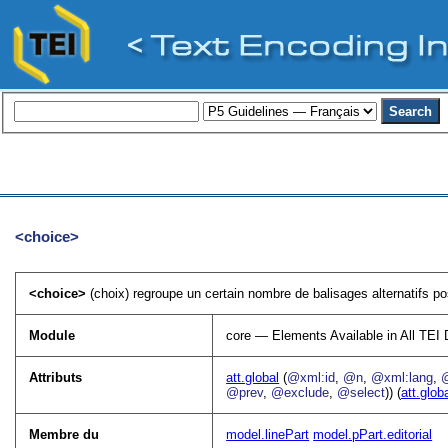
<choice>
<choice>
(choix) regroupe un certain nombre de balisages alternatifs p
Module
core — Elements Available in All TE
Attributs
att.global
(
@xml:id
,
@n
,
@xml:lang
,
@prev
,
@exclude
,
@select
)) (
att.glob
Membre du
model.linePart
model.pPart.editorial