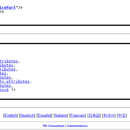
icePart
"/>
/>
tributes
,

ibutes
,

ributes
,

tes
,

butes
,

ty.attributes
,

butes
,

oice
 )+

[
English
] [
Deutsch
] [
Español
] [
Italiano
] [
Français
] [
日本語
] [
한국어
] [
中文
]
TEI Consortium
|
Commentaires