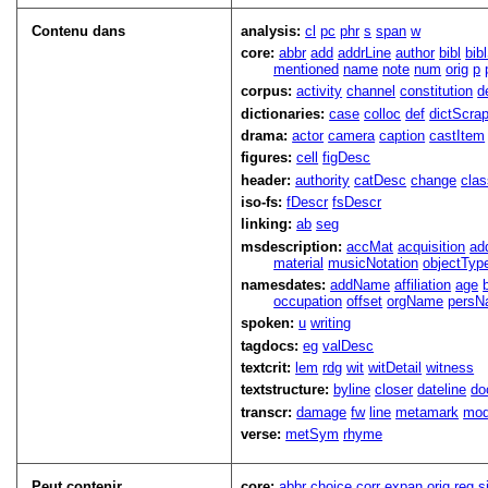
Contenu dans
analysis:
cl
pc
phr
s
span
w
core:
abbr
add
addrLine
author
bibl
bib
mentioned
name
note
num
orig
p
corpus:
activity
channel
constitution
d
dictionaries:
case
colloc
def
dictScra
drama:
actor
camera
caption
castItem
figures:
cell
figDesc
header:
authority
catDesc
change
cla
iso-fs:
fDescr
fsDescr
linking:
ab
seg
msdescription:
accMat
acquisition
ad
material
musicNotation
objectTyp
namesdates:
addName
affiliation
age
occupation
offset
orgName
persN
spoken:
u
writing
tagdocs:
eg
valDesc
textcrit:
lem
rdg
wit
witDetail
witness
textstructure:
byline
closer
dateline
do
transcr:
damage
fw
line
metamark
mo
verse:
metSym
rhyme
Peut contenir
core:
abbr
choice
corr
expan
orig
reg
s