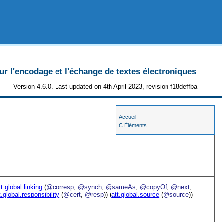
 l'encodage et l'échange de textes électroniques
Version 4.6.0. Last updated on 4th April 2023, revision f18deffba
Accueil
C Éléments
tt.global.linking
(
@corresp
,
@synch
,
@sameAs
,
@copyOf
,
@next
,
t.global.responsibility
(
@cert
,
@resp
)) (
att.global.source
(
@source
))