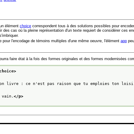
 un élément
choice
correspondent tous à des solutions possibles pour encoder
oir des cas où la pleine représentation d'un texte requiert de considérer ces e
'imbriquer.
e pour l'encodage de témoins multiples d'une même oeuvre, l'élément
app
peut
urra faire état à la fois des formes originales et des formes modernisées co
choice>
on livre : ce n'est pas raison que tu emploies ton loisi
 vain.
</p>