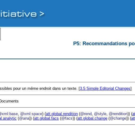
P5: Recommandations pour
ossibles pour un même endroit dans un texte. [
3.5
Simple Editorial Changes
]
I Documents
@xml:base
,
@xml:space
) (
att.global.rendition
(
@rend
,
@style
,
@rendition
)) (
a
al.analytic
(
@ana
)) (
att.global.facs
(
@facs
)) (
att.global.change
(
@change
)) (
at