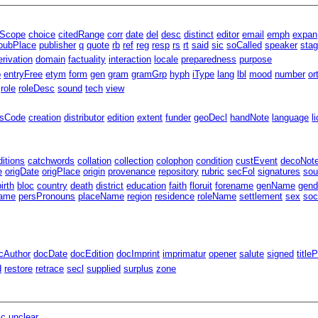
lScope
choice
citedRange
corr
date
del
desc
distinct
editor
email
emph
expan
pubPlace
publisher
q
quote
rb
ref
reg
resp
rs
rt
said
sic
soCalled
speaker
sta
erivation
domain
factuality
interaction
locale
preparedness
purpose
p
entryFree
etym
form
gen
gram
gramGrp
hyph
iType
lang
lbl
mood
number
or
role
roleDesc
sound
tech
view
ssCode
creation
distributor
edition
extent
funder
geoDecl
handNote
language
l
ditions
catchwords
collation
collection
colophon
condition
custEvent
decoNot
e
origDate
origPlace
origin
provenance
repository
rubric
secFol
signatures
sou
birth
bloc
country
death
district
education
faith
floruit
forename
genName
gend
ame
persPronouns
placeName
region
residence
roleName
settlement
sex
soc
cAuthor
docDate
docEdition
docImprint
imprimatur
opener
salute
signed
title
d
restore
retrace
secl
supplied
surplus
zone
ic
unclear