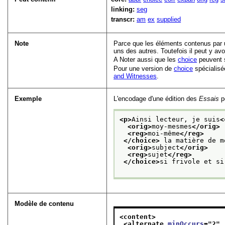
linking:
seg
transcr:
am
ex
supplied
Note
Parce que les éléments contenus par
uns des autres. Toutefois il peut y av
A Noter aussi que les
choice
peuvent s
Pour une version de
choice
spécialisé
and Witnesses
.
Exemple
L'encodage d'une édition des
Essais
po
<p>
Ainsi lecteur, je suis
<
<orig>
moy-mesmes
</orig>
<reg>
moi-même
</reg>
</choice>
 la matière de m
<orig>
subject
</orig>
<reg>
sujet
</reg>
</choice>
si frivole et si
Modèle de contenu
<content>
<alternate 
minOccurs
="
2
"