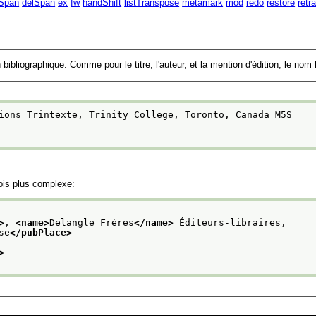
Span
delSpan
ex
fw
handShift
listTranspose
metamark
mod
redo
restore
retr
bibliographique. Comme pour le titre, l'auteur, et la mention d'édition, le nom 
ions Trintexte, Trinity College, Toronto, Canada M5S
fois plus complexe:
>
, 
<name>
Delangle Frères
</name>
 Éditeurs-libraires,
se
</pubPlace>
>