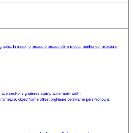
graphic
hi
index
lb
measure
measureGrp
media
mentioned
milestone
Place
secFol
signatures
stamp
watermark
width
nameLink
objectName
offset
orgName
persName
persPronouns