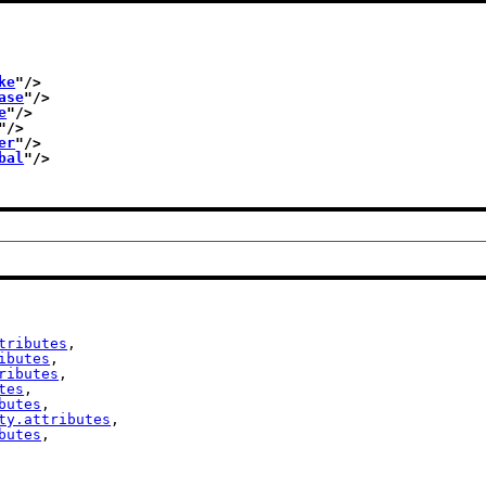
ke
"/>
ase
"/>
e
"/>
"/>
er
"/>
bal
"/>
tributes
,

ibutes
,

ributes
,

tes
,

butes
,

ty.attributes
,

butes
,
