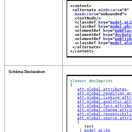
<content>
<alternate 
minOccurs
="
0
"
maxOccurs
="
unbounded
">
<textNode/>
<classRef 
key
="
model.gLi
<classRef 
key
="
model.phr
<elementRef 
key
="
pubPlac
<elementRef 
key
="
docDate
<elementRef 
key
="
publish
<classRef 
key
="
model.glo
</alternate>
</content>
Schéma Declaration
element
docImprint
{

att.global.attributes
,

att.global.rendition.at
att.global.linking.attr
att.global.analytic.att
att.global.facs.attribu
att.global.change.attri
att.global.responsibili
att.global.source.attri
   (

      text

    | 
model.gLike