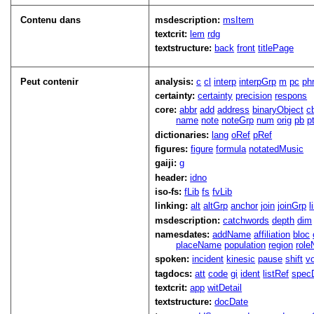
Contenu dans
msdescription:
msItem
textcrit:
lem
rdg
textstructure:
back
front
titlePage
Peut contenir
analysis:
c
cl
interp
interpGrp
m
pc
ph
certainty:
certainty
precision
respons
core:
abbr
add
address
binaryObject
c
name
note
noteGrp
num
orig
pb
p
dictionaries:
lang
oRef
pRef
figures:
figure
formula
notatedMusic
gaiji:
g
header:
idno
iso-fs:
fLib
fs
fvLib
linking:
alt
altGrp
anchor
join
joinGrp
l
msdescription:
catchwords
depth
dim
namesdates:
addName
affiliation
bloc
placeName
population
region
rol
spoken:
incident
kinesic
pause
shift
v
tagdocs:
att
code
gi
ident
listRef
spec
textcrit:
app
witDetail
textstructure:
docDate