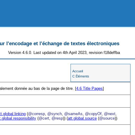
 l'encodage et l'échange de textes électroniques
Version 4.6.0. Last updated on 4th April 2023, revision f18deffba
Accueil
C Éléments
éralement donnée au bas de la page de titre. [
4.6
Title Pages
]
tt.global.linking
(
@corresp
,
@synch
,
@sameAs
,
@copyOf
,
@next
,
t.global.responsibility
(
@cert
,
@resp
)) (
att.global.source
(
@source
))