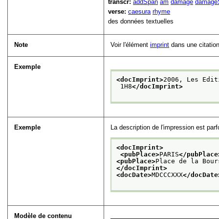
transcr:
addSpan
am
damage
damage
verse:
caesura
rhyme
des données textuelles
Note
Voir l'élément
imprint
dans une citation 
Exemple
<docImprint>
2006, Les Edit
 1H8
</docImprint>
Exemple
La description de l'impression est par
<docImprint>
<pubPlace>
PARIS
</pubPlace
<pubPlace>
Place de la Bour
</docImprint>
<docDate>
MDCCCXXX
</docDate
Modèle de contenu