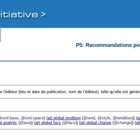
P5: Recommandations pour
l'éditeur (lieu et date de publication, nom de l’éditeur), telle qu’elle est gén
@xml:base
,
@xml:space
) (
att.global.rendition
(
@rend
,
@style
,
@rendition
)) (
a
al.analytic
(
@ana
)) (
att.global.facs
(
@facs
)) (
att.global.change
(
@change
)) (
at