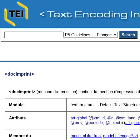
<docImprint>
<docImprint>
(mention d'impression) contient la mention d'impression de 
Module
textstructure — Default Text Structure
Attributs
att.global
(
@xml:id
,
@n
,
@xml:lang
,
@prev
,
@exclude
,
@select
)) (
att.glob
Membre du
model.pLike.front
model.titlepagePart