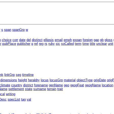
r
s
span
spanGrp
w
b
choice
corr
date
del
distinct
ellipsis
email
emph
expan
foreign
gap
gb
gloss
tr
pubPlace
publisher
q
ref
reg
rs
ruby
sic
soCalled
term
time
title
unclear
unit
ink
linkGrp
seg
timeline
dimensions
height
heraldry
locus
locusGrp
material
objectType
origDate
orig
climate
country
district
forename
genName
geo
geogFeat
geogName
location
eName
settlement
state
surname
terrain
trait
ocal
writing
Desc
specList
tag
val