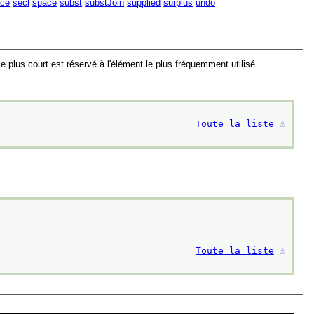
ace
secl
space
subst
substJoin
supplied
surplus
undo
le plus court est réservé à l'élément le plus fréquemment utilisé.
Toute la liste
⚓︎
Toute la liste
⚓︎