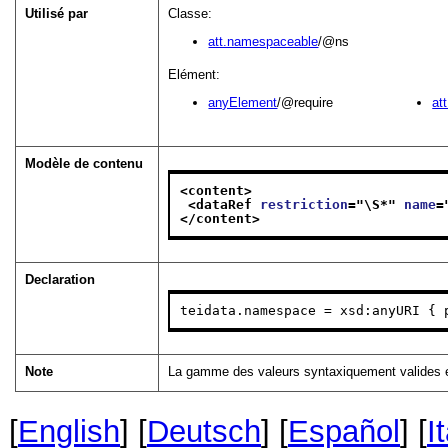
Utilisé par
Classe:
att.namespaceable
/@ns
Elément:
anyElement
/@require
at
Modèle de contenu
<content>
<dataRef 
restriction
="
\S*
" 
name
=
</content>
Declaration
teidata.namespace = xsd:anyURI { 
Note
La gamme des valeurs syntaxiquement valides e
[
English
] [
Deutsch
] [
Español
] [
I