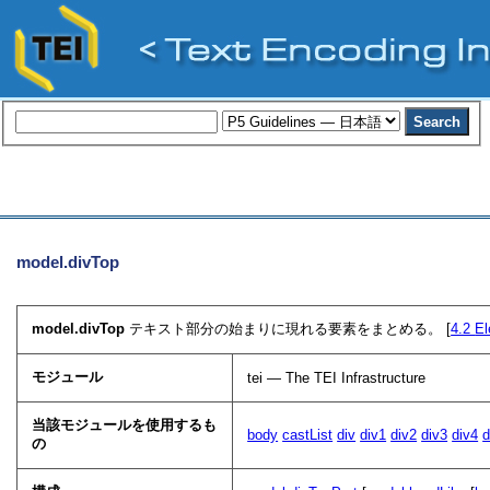
model.divTop
model.divTop
テキスト部分の始まりに現れる要素をまとめる。 [
4.2
El
モジュール
tei — The TEI Infrastructure
当該モジュールを使用するも
body
castList
div
div1
div2
div3
div4
d
の