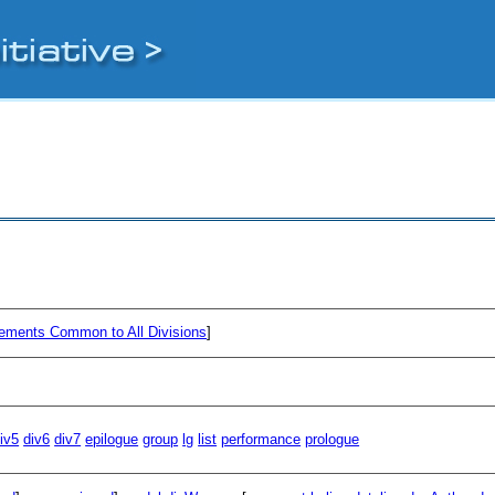
ements Common to All Divisions
]
iv5
div6
div7
epilogue
group
lg
list
performance
prologue