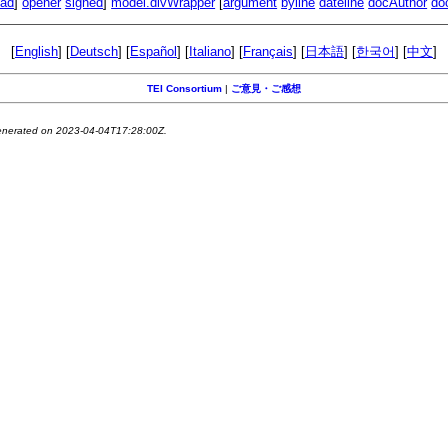
ead
]
opener
signed
]
model.divWrapper
[
argument
byline
dateline
docAuthor
do
[
English
] [
Deutsch
] [
Español
] [
Italiano
] [
Français
] [
日本語
] [
한국어
] [
中文
]
TEI Consortium
|
ご意見・ご感想
generated on 2023-04-04T17:28:00Z.