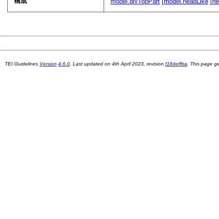
構成
model.divTopPart
[
model.headLike
[
h
TEI Guidelines
Version
4.6.0
. Last updated on
4th April 2023
, revision
f18deffba
. This page 