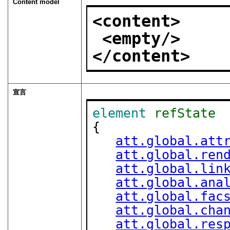
Content model
<content>
<empty/>
</content>
宣言
element
refState
{

att.global.att
att.global.ren
att.global.lin
att.global.ana
att.global.fac
att.global.cha
att.global.res