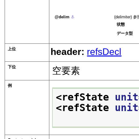
delim
⚓︎
(delimi
状態
データ型
上位
header:
refsDecl
下位
空要素
例
<refState 
unit
<refState 
unit