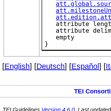
att.global.sou
att.milestoneU
att.edition.at
   attribute leng
   attribute deli
   empty

}
[
English
] [
Deutsch
] [
Español
] [
I
TEI Consort
TEI Guidelines
Version
4.6.0
. Last update