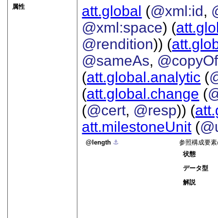
属性
att.global
(
@xml:id
,
@xml:space
) (
att.gl
@rendition
)) (
att.glo
@sameAs
,
@copyO
(
att.global.analytic
(
(
att.global.change
(
@
(
@cert
,
@resp
)) (
att
att.milestoneUnit
(
@u
length
⚓︎
参照構成要素
状態
データ型
解説