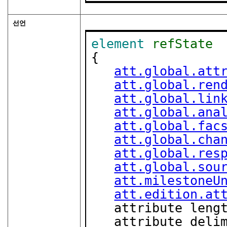
선언
element
refState
{

att.global.att
att.global.ren
att.global.lin
att.global.ana
att.global.fac
att.global.cha
att.global.res
att.global.sou
att.milestoneU
att.edition.at
   attribute leng
   attribute deli