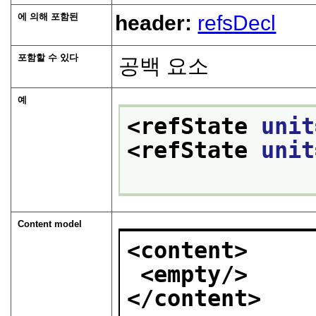
에 의해 포함된
header:
refsDecl
포함할 수 있다
공백 요소
예
<refState 
unit
<refState 
unit
Content model
<content>
<empty/>
</content>