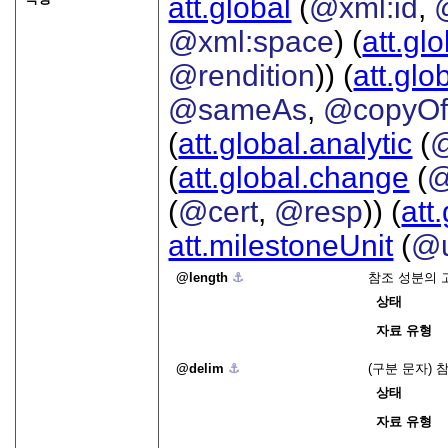
att.global
(
@xml:id
,
@xml:space
) (
att.gl
@rendition
)) (
att.glo
@sameAs
,
@copyO
(
att.global.analytic
(
(
att.global.change
(
@
(
@cert
,
@resp
)) (
att
att.milestoneUnit
(
@u
length
⚓︎
참조 성분의 
상태
자료 유형
delim
⚓︎
(구분 문자)
상태
자료 유형