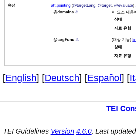
속성
att.pointing
(
@targetLang
,
@target
,
@evaluate
)
domains
⚓︎
이 요소 내용
상태
자료 유형
targFunc
⚓︎
(대상 기능)
li
상태
자료 유형
[
English
] [
Deutsch
] [
Español
] [
I
TEI Con
TEI Guidelines
Version
4.6.0
. Last update