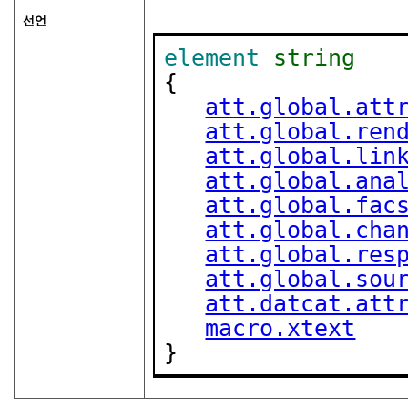
선언
element
string
{

att.global.att
att.global.ren
att.global.lin
att.global.ana
att.global.fac
att.global.cha
att.global.res
att.global.sou
att.datcat.att
macro.xtext
}