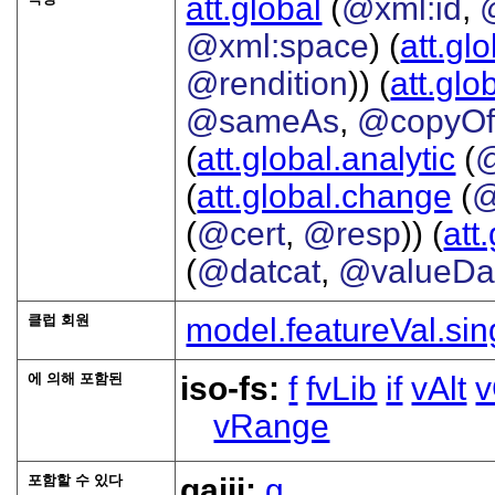
att.global
(
@xml:id
,
@xml:space
) (
att.gl
@rendition
)) (
att.glo
@sameAs
,
@copyO
(
att.global.analytic
(
(
att.global.change
(
@
(
@cert
,
@resp
)) (
att
(
@datcat
,
@valueDa
클럽 회원
model.featureVal.sin
에 의해 포함된
iso-fs:
f
fvLib
if
vAlt
v
vRange
포함할 수 있다
gaiji:
g